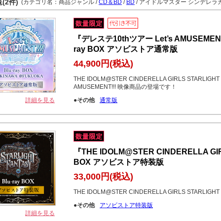
(2件)
(カテゴリ名：商品ジャンル /
CD＆BD
/
BD
/ アイドルマスター シンデレラガ
『デレステ10thツアー Let’s AMUSEMENT!
ray BOX アソビストア通常版
44,900円
(税込)
THE IDOLM@STER CINDERELLA GIRLS STARLIGHT S
AMUSEMENT!!! 映像商品の登場です！
詳細を見る
●その他
通常版
『THE IDOLM@STER CINDERELLA GIR
BOX アソビストア特装版
33,000円
(税込)
THE IDOLM@STER CINDERELLA GIRLS STARL
●その他
アソビストア特装版
詳細を見る