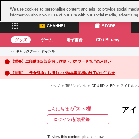
We use cookies to personalise content and ads, to provide social media 
information about your use of our site with our social media, advertisin
CHANNEL
STORE
グッズ
ゲーム
電子書籍
CD / Blu-ray
キャラクター
ジャンル
CHANNEL
STORE
【重要】二段階認証設定およびID・パスワード管理のお願い
アイドルマスターシリーズ
イベントグッズ
鉄拳
ASOBI CHANNEL TOP
ASOBI STORE 
トイ・ホビー
太鼓
アイドルマスター
【重要】「代金引換」決済および納品書同梱の終了のお知らせ
アイドルマスター シンデレラガールズ
グッズ
生活雑貨
ACE 
アイドルマスター ミリオンライブ！
トップ
> 商品ジャンル >
CD＆BD
>
BD
> アイドルマ
ゲーム
パッ
アイドルマスター SideM
アイドルマスター シャイニーカラーズ
ナム
電子書籍
学園アイドルマスター
アイ
ゲスト様
スサ
こんにちは
CD / Blu-ray
プロジェクトアイマス ヴイアライヴ
ガン
ログイン/新規登録
テイルズ オブ シリーズ
ドラ
電音部
To view this content, please allow