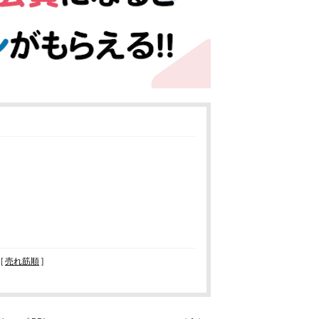
 [
売れ筋順
]