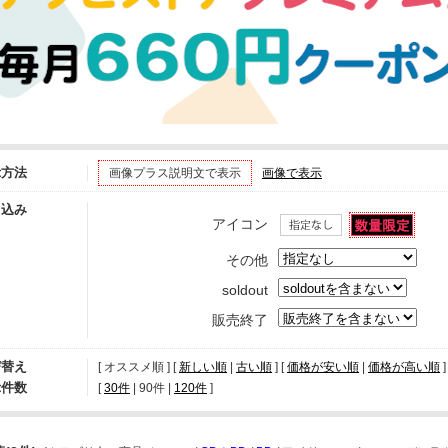
示方法
画像プラス説明文で表示
画像で表示
り込み
アイコン
その他
soldout
販売終了
び替え
[ オススメ順 ] [
新しい順
|
古い順
] [
価格が安い順
|
価格が高い順
]
示件数
[ 
30件
 | 
90件
 | 
120件
 ]