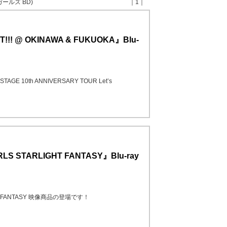
ールズ BD)
｜1｜
!! @ OKINAWA & FUKUOKA』Blu-
TAGE 10th ANNIVERSARY TOUR Let’s
LS STARLIGHT FANTASY』Blu-ray
IGHT FANTASY 映像商品の登場です！