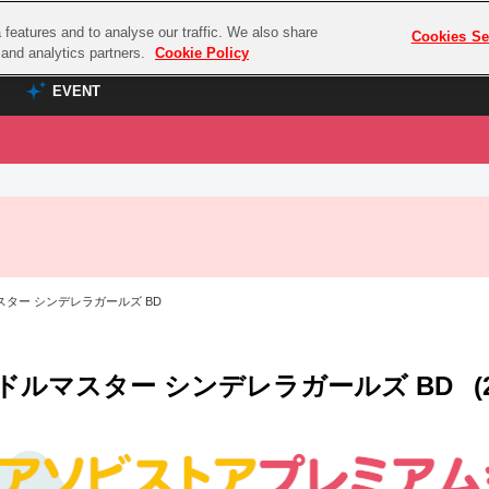
features and to analyse our traffic. We also share
プレミアム会員と
Cookies Se
g and analytics partners.
Cookie Policy
EVENT
EVENT
ラブライブ！シリーズ
プレミアム会員と
TOP
ASOBI TICKET
の達人
ラブライブ！
ラブライブ！サンシャイン‼
ASOBI STAGE
COMBAT
ラブライブ！虹ヶ咲学園スクールアイドル同好会
スター シンデレラガールズ BD
その他先行受付
クマン
ラブライブ！スーパースター!!
コクラシック
アイドリッシュセブン
ドルマスター シンデレラガールズ BD
(
ノオマジック
モフモフパレード
ダムシリーズ
ゴンボール