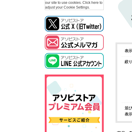
our site to use cookies.
Click here to
adjust your Cookie Settings.
表
絞
並
表