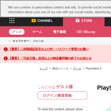
We use cookies to personalise content and ads, to provide social media 
information about your use of our site with our social media, advertisin
CHANNEL
STORE
グッズ
ゲーム
電子書籍
CD / Blu-ray
キャラクター
ジャンル
CHANNEL
STORE
【重要】二段階認証設定およびID・パスワード管理のお願い
アイドルマスターシリーズ
イベントグッズ
鉄拳
ASOBI CHANNEL TOP
ASOBI STORE 
トイ・ホビー
太鼓
アイドルマスター
【重要】「代金引換」決済および納品書同梱の終了のお知らせ
アイドルマスター シンデレラガールズ
グッズ
生活雑貨
ACE 
アイドルマスター ミリオンライブ！
トップ
> 商品ジャンル >
ゲーム
> PlayStation 5
ゲーム
パッ
アイドルマスター SideM
アイドルマスター シャイニーカラーズ
ナム
電子書籍
学園アイドルマスター
Play
ゲスト様
スサ
こんにちは
CD / Blu-ray
プロジェクトアイマス ヴイアライヴ
ガン
ログイン/新規登録
テイルズ オブ シリーズ
ドラ
電音部
To view this content, please allow