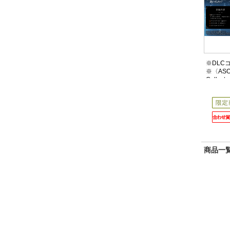
※DLC
※〈ASOB
Collecto
of ARISE
Dawn
商品一覧