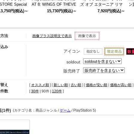
TORE Special
AT 8: WINGS OF THEVE
ズ オブ エターニア リマ
ン翼
's Edition〉Tales
ACE of ACES BOX ACE
スター アイテムのみ
R
13,750円
(税込)～
15,730円
(税込)～
7,920円
(税込)～
 - Beyond the D
of ACES BOX（PlayStati
（N
特装版（コ―ドチ
on5）
示方法
画像プラス説明文で表示
画像で表示
り込み
アイコン
soldout
販売終了
び替え
[
オススメ順
] [
新しい順
|
古い順
] [
価格が安い順
|
価格が高い順
]
示件数
[ 
30件
 | 
90件
 | 
120件
 ]
(1件)
(カテゴリ名：商品ジャンル /
ゲーム
/ PlayStation 5)