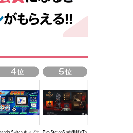
ntendo Switch キャプテ
PlayStation5 <特装版>Th