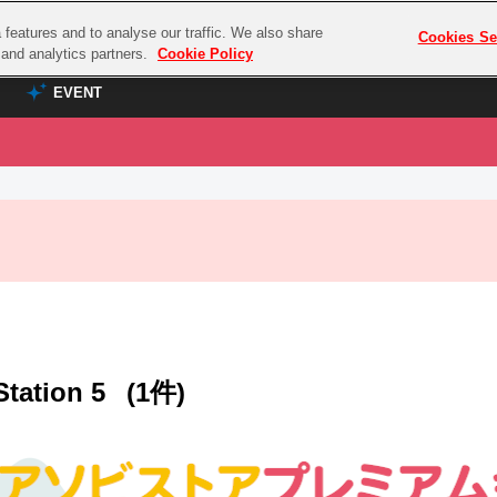
features and to analyse our traffic. We also share
プレミアム会員と
Cookies Se
g and analytics partners.
Cookie Policy
EVENT
EVENT
ラブライブ！シリーズ
プレミアム会員と
TOP
ASOBI TICKET
の達人
ラブライブ！
ラブライブ！サンシャイン‼
ASOBI STAGE
COMBAT
ラブライブ！虹ヶ咲学園スクールアイドル同好会
その他先行受付
クマン
ラブライブ！スーパースター!!
コクラシック
アイドリッシュセブン
Station 5
(1件)
ノオマジック
モフモフパレード
ダムシリーズ
ゴンボール