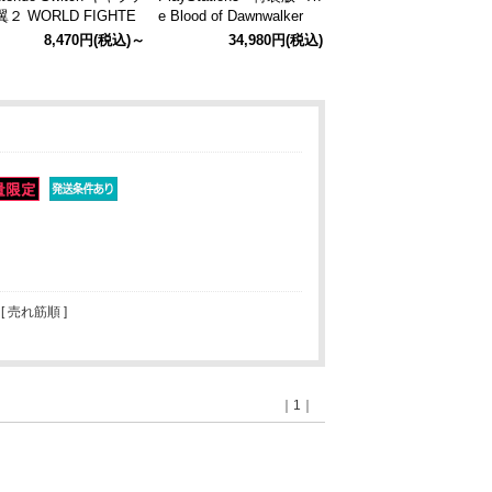
２ WORLD FIGHTE
e Blood of Dawnwalker
S 超特装版 超特装版
※18歳未満の方はご購入
8,470円
(税込)～
34,980円
(税込)
intendo Switch）
できません※ 特装版（Pl
ayStation5)
 [ 売れ筋順 ]
｜1｜