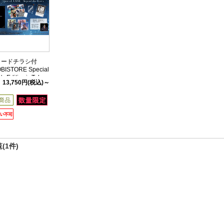
コードチラシ付
ISTORE Special
r's Edition〉Tales
13,750円
(税込)～
 - Beyond the
(1件)