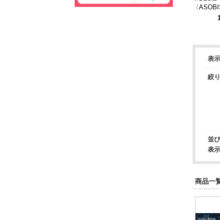
〈ASOBIS
Collector
of ARISE
awn 超
ラシ）
表
絞
並
表
商品一覧