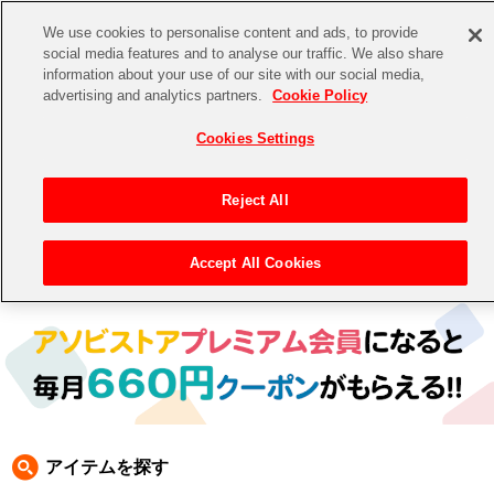
We use cookies to personalise content and ads, to provide
social media features and to analyse our traffic. We also share
information about your use of our site with our social media,
CHANNEL
STORE
EVENT
advertising and analytics partners.
Cookie Policy
グッズ
ゲーム
電子書籍
CD / Blu-ray
Cookies Settings
キャラクター
ジャンル
CHANNEL
アイドルマスターシリーズ
イベントグッズ
【重要】二段階認証設定およびID・パスワード管理のお願い
Reject All
ASOBI CHANNEL TOP
トイ・ホビー
アイドルマスター
【重要】「代金引換」決済および納品書同梱の終了のお知らせ
Accept All Cookies
トップ
生活雑貨
> キャラクター > ラブライブ！
STORE
アイドルマスター シンデレラガールズ
ASOBI STORE TOP
グッズ
アイドルマスター ミリオンライブ！
ゲーム
電子書籍
アイドルマスター SideM
CD / Blu-ray
アイドルマスター シャイニーカラーズ
アイテムを探す
EVENT
学園アイドルマスター