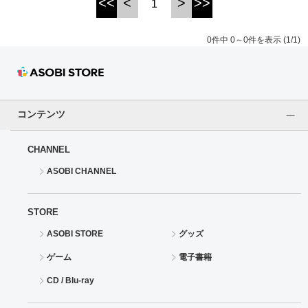
<<
<
>
>>
1
ドラゴンボール
0件中 0～0件を表示 (1/1)
ラブライブ！シリーズ
ラブライブ！
コンテンツ
ラブライブ！サンシャイン‼
CHANNEL
ラブライブ！虹ヶ咲学園スクールアイドル同好会
ASOBI CHANNEL
ラブライブ！スーパースター!!
STORE
アイドリッシュセブン
ASOBI STORE
グッズ
モフモフパレード
ゲーム
電子書籍
CD / Blu-ray