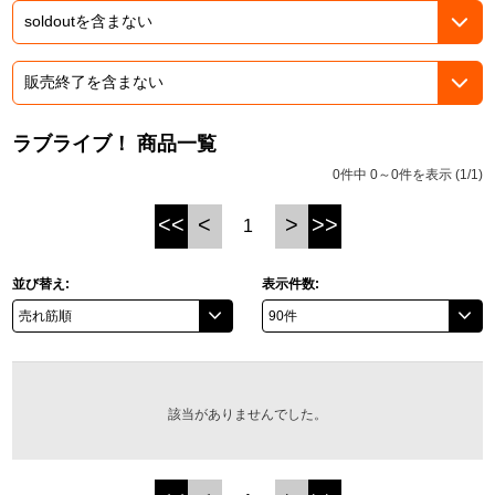
ASOBI TICKET
ASOBI STAGE
プロジェクトアイマス ヴイアライヴ
その他先行受付
テイルズ オブ シリーズ
ラブライブ！ 商品一覧
電音部
プレミアム会員とは
0件中 0～0件を表示 (1/1)
鉄拳
<<
<
>
>>
1
太鼓の達人
並び替え:
表示件数:
ACE COMBAT
パックマン
ナムコクラシック
該当がありませんでした。
スサノオマジック
ガンダムシリーズ