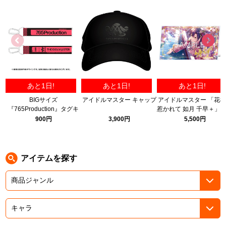
ASOBI TICKET
ASOBI STAGE
プロジェクトアイマス ヴイアライヴ
その他先行受付
テイルズ オブ シリーズ
電音部
プレミアム会員とは
あと1日!
あと1日!
あと1日!
鉄拳
BIGサイズ
アイドルマスター キャップ
アイドルマスター 「花
『765Production』タグキ
惹かれて 如月 千早＋」
太鼓の達人
ーホルダー
リルパネル B
900円
3,900円
5,500円
ACE COMBAT
パックマン
アイテムを探す
ナムコクラシック
スサノオマジック
ガンダムシリーズ