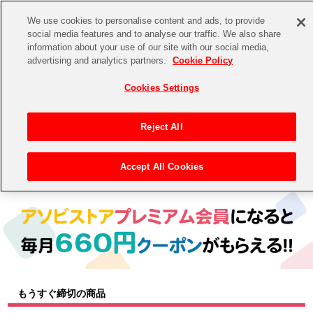
We use cookies to personalise content and ads, to provide
social media features and to analyse our traffic. We also share
information about your use of our site with our social media,
CHANNEL
STORE
EVENT
advertising and analytics partners.
Cookie Policy
グッズ
ゲーム
電子書籍
CD / Blu-ray
Cookies Settings
キャラクター
ジャンル
CHANNEL
アイドルマスターシリーズ
イベントグッズ
【重要】二段階認証設定およびID・パスワード管理のお願い
Reject All
ASOBI CHANNEL TOP
トイ・ホビー
アイドルマスター
【重要】「代金引換」決済および納品書同梱の終了のお知らせ
Accept All Cookies
トップ
生活雑貨
> キャラクター >
アイドルマスター シリーズ
> アイドルマスター
STORE
アイドルマスター シンデレラガールズ
ASOBI STORE TOP
グッズ
アイドルマスター ミリオンライブ！
ゲーム
電子書籍
アイドルマスター SideM
CD / Blu-ray
アイドルマスター シャイニーカラーズ
もうすぐ締切の商品
EVENT
学園アイドルマスター