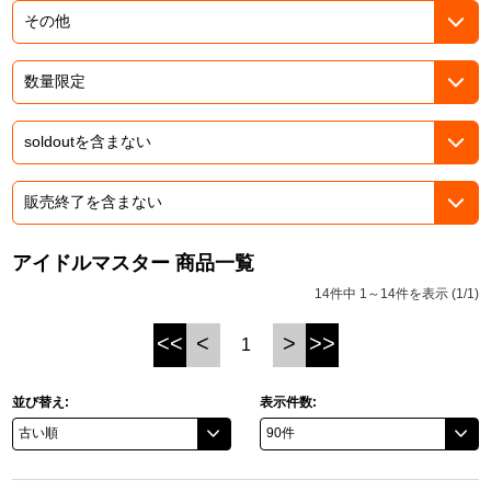
ドラゴンボール
ラブライブ！シリーズ
ラブライブ！
ラブライブ！サンシャイン‼
ラブライブ！虹ヶ咲学園スクールアイドル同好会
アイドルマスター 商品一覧
14件中 1～14件を表示 (1/1)
ラブライブ！スーパースター!!
<<
<
>
>>
1
アイドリッシュセブン
モフモフパレード
並び替え:
表示件数: