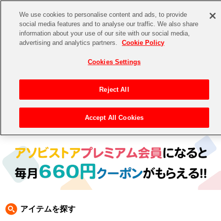
We use cookies to personalise content and ads, to provide
social media features and to analyse our traffic. We also share
information about your use of our site with our social media,
CHANNEL
STORE
EVENT
advertising and analytics partners.
Cookie Policy
グッズ
ゲーム
電子書籍
CD / Blu-ray
Cookies Settings
キャラクター
ジャンル
CHANNEL
アイドルマスターシリーズ
イベントグッズ
【重要】二段階認証設定およびID・パスワード管理のお願い
Reject All
ASOBI CHANNEL TOP
トイ・ホビー
アイドルマスター
【重要】「代金引換」決済および納品書同梱の終了のお知らせ
Accept All Cookies
トップ
生活雑貨
> キャラクター >
ナムコクラシック
> ゼビウス
STORE
アイドルマスター シンデレラガールズ
ASOBI STORE TOP
グッズ
アイドルマスター ミリオンライブ！
ゲーム
電子書籍
アイドルマスター SideM
CD / Blu-ray
アイドルマスター シャイニーカラーズ
アイテムを探す
EVENT
学園アイドルマスター