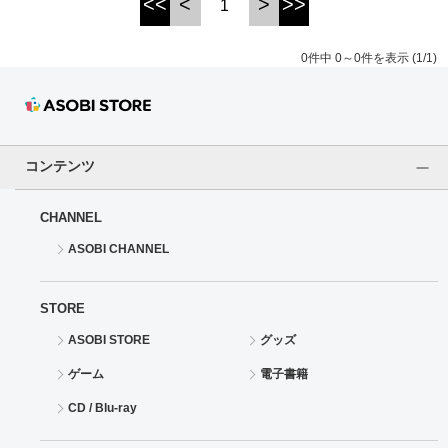
<<
<
>
>>
1
ドラゴンボール
0件中 0～0件を表示 (1/1)
ラブライブ！シリーズ
ラブライブ！
コンテンツ
ラブライブ！サンシャイン‼
CHANNEL
ラブライブ！虹ヶ咲学園スクールアイドル同好会
ASOBI CHANNEL
ラブライブ！スーパースター!!
STORE
アイドリッシュセブン
ASOBI STORE
グッズ
モフモフパレード
ゲーム
電子書籍
CD / Blu-ray