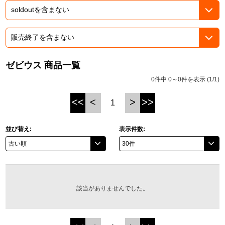
ASOBI TICKET
ASOBI STAGE
プロジェクトアイマス ヴイアライヴ
その他先行受付
テイルズ オブ シリーズ
ゼビウス 商品一覧
電音部
プレミアム会員とは
0件中 0～0件を表示 (1/1)
鉄拳
<<
<
>
>>
1
太鼓の達人
並び替え:
表示件数:
ACE COMBAT
パックマン
ナムコクラシック
該当がありませんでした。
スサノオマジック
ガンダムシリーズ