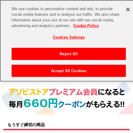
We use cookies to personalise content and ads, to provide
social media features and to analyse our traffic. We also share
information about your use of our site with our social media,
CHANNEL
STORE
EVENT
advertising and analytics partners.
Cookie Policy
グッズ
ゲーム
電子書籍
CD / Blu-ray
Cookies Settings
キャラクター
ジャンル
CHANNEL
アイドルマスターシリーズ
イベントグッズ
【重要】二段階認証設定およびID・パスワード管理のお願い
Reject All
ASOBI CHANNEL TOP
トイ・ホビー
アイドルマスター
【重要】「代金引換」決済および納品書同梱の終了のお知らせ
Accept All Cookies
トップ
生活雑貨
> キャラクター >
アイドルマスター シリーズ
> 学園アイドルマスター
STORE
アイドルマスター シンデレラガールズ
ASOBI STORE TOP
グッズ
アイドルマスター ミリオンライブ！
ゲーム
電子書籍
アイドルマスター SideM
CD / Blu-ray
アイドルマスター シャイニーカラーズ
もうすぐ締切の商品
EVENT
学園アイドルマスター