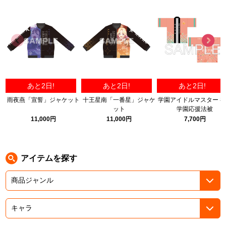
ASOBI TICKET
ASOBI STAGE
プロジェクトアイマス ヴイアライヴ
その他先行受付
テイルズ オブ シリーズ
電音部
プレミアム会員とは
あと2日!
あと2日!
あと2日!
鉄拳
雨夜燕「宣誓」ジャケット
十王星南「一番星」ジャケ
学園アイドルマスター 
ット
学園応援法被
太鼓の達人
11,000円
11,000円
7,700円
ACE COMBAT
パックマン
アイテムを探す
ナムコクラシック
スサノオマジック
ガンダムシリーズ