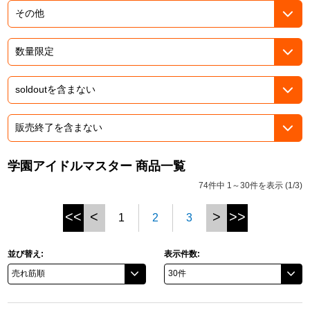
ドラゴンボール
ラブライブ！シリーズ
ラブライブ！
ラブライブ！サンシャイン‼
ラブライブ！虹ヶ咲学園スクールアイドル同好会
学園アイドルマスター 商品一覧
74件中 1～30件を表示 (1/3)
ラブライブ！スーパースター!!
<<
<
>
>>
1
2
3
アイドリッシュセブン
モフモフパレード
並び替え:
表示件数: