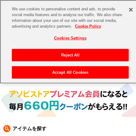
We use cookies to personalise content and ads, to provide
social media features and to analyse our traffic. We also share
information about your use of our site with our social media,
CHANNEL
STORE
EVENT
advertising and analytics partners.
Cookie Policy
グッズ
ゲーム
電子書籍
CD / Blu-ray
Cookies Settings
キャラクター
ジャンル
CHANNEL
アイドルマスターシリーズ
イベントグッズ
【重要】二段階認証設定およびID・パスワード管理のお願い
Reject All
ASOBI CHANNEL TOP
トイ・ホビー
アイドルマスター
【重要】「代金引換」決済および納品書同梱の終了のお知らせ
Accept All Cookies
トップ
生活雑貨
>
> コスパ
STORE
アイドルマスター シンデレラガールズ
ASOBI STORE TOP
グッズ
アイドルマスター ミリオンライブ！
ゲーム
電子書籍
アイドルマスター SideM
CD / Blu-ray
アイドルマスター シャイニーカラーズ
アイテムを探す
EVENT
学園アイドルマスター