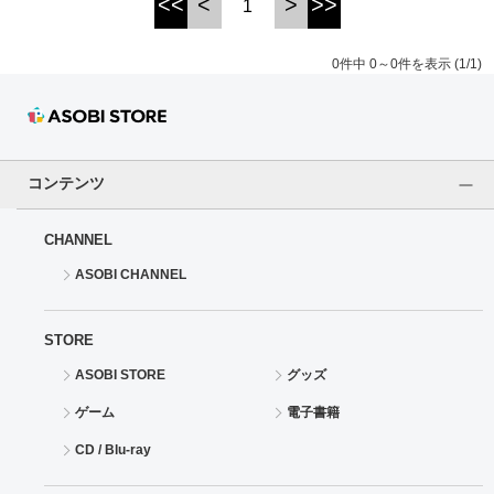
<<
<
>
>>
1
ドラゴンボール
0件中 0～0件を表示 (1/1)
ラブライブ！シリーズ
ラブライブ！
コンテンツ
ラブライブ！サンシャイン‼
CHANNEL
ラブライブ！虹ヶ咲学園スクールアイドル同好会
ASOBI CHANNEL
ラブライブ！スーパースター!!
STORE
アイドリッシュセブン
ASOBI STORE
グッズ
モフモフパレード
ゲーム
電子書籍
CD / Blu-ray