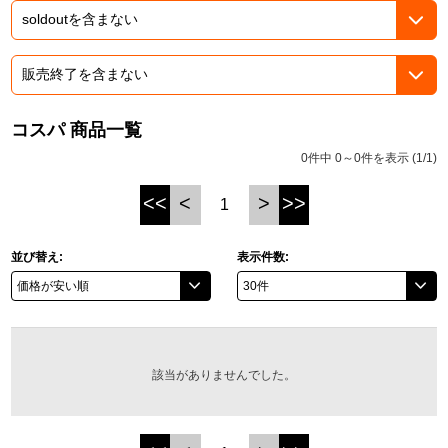
ASOBI TICKET
ASOBI STAGE
プロジェクトアイマス ヴイアライヴ
その他先行受付
テイルズ オブ シリーズ
コスパ 商品一覧
電音部
プレミアム会員とは
0件中 0～0件を表示 (1/1)
鉄拳
<<
<
>
>>
1
太鼓の達人
並び替え:
表示件数:
ACE COMBAT
パックマン
ナムコクラシック
該当がありませんでした。
スサノオマジック
ガンダムシリーズ