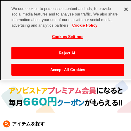
We use cookies to personalise content and ads, to provide
social media features and to analyse our traffic. We also share
information about your use of our site with our social media,
CHANNEL
STORE
EVENT
advertising and analytics partners.
Cookie Policy
グッズ
ゲーム
電子書籍
CD / Blu-ray
Cookies Settings
キャラクター
ジャンル
CHANNEL
アイドルマスターシリーズ
イベントグッズ
【重要】二段階認証設定およびID・パスワード管理のお願い
Reject All
ASOBI CHANNEL TOP
トイ・ホビー
アイドルマスター
【重要】「代金引換」決済および納品書同梱の終了のお知らせ
Accept All Cookies
トップ
生活雑貨
>
> あみあみ
STORE
アイドルマスター シンデレラガールズ
ASOBI STORE TOP
グッズ
アイドルマスター ミリオンライブ！
ゲーム
電子書籍
アイドルマスター SideM
CD / Blu-ray
アイドルマスター シャイニーカラーズ
アイテムを探す
EVENT
学園アイドルマスター