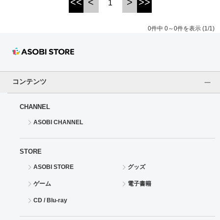
<<
<
>
>>
1
ドラゴンボール
0件中 0～0件を表示 (1/1)
ラブライブ！シリーズ
ラブライブ！
コンテンツ
ラブライブ！サンシャイン‼
CHANNEL
ラブライブ！虹ヶ咲学園スクールアイドル同好会
ASOBI CHANNEL
ラブライブ！スーパースター!!
STORE
アイドリッシュセブン
ASOBI STORE
グッズ
モフモフパレード
ゲーム
電子書籍
CD / Blu-ray