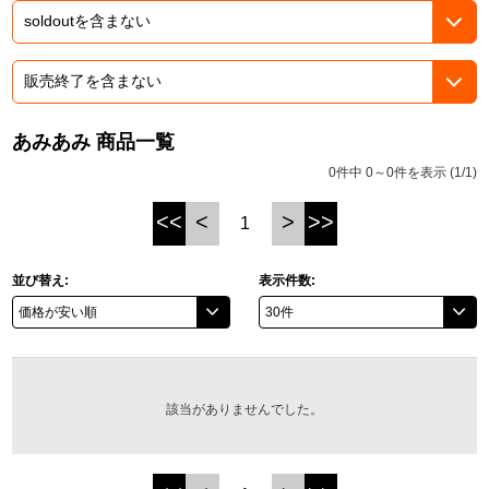
ASOBI TICKET
ASOBI STAGE
プロジェクトアイマス ヴイアライヴ
その他先行受付
テイルズ オブ シリーズ
あみあみ 商品一覧
電音部
プレミアム会員とは
0件中 0～0件を表示 (1/1)
鉄拳
<<
<
>
>>
1
太鼓の達人
並び替え:
表示件数:
ACE COMBAT
パックマン
ナムコクラシック
該当がありませんでした。
スサノオマジック
ガンダムシリーズ