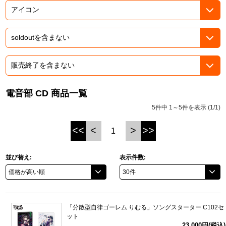
ASOBI TICKET
ASOBI STAGE
プロジェクトアイマス ヴイアライヴ
その他先行受付
テイルズ オブ シリーズ
電音部
プレミアム会員とは
鉄拳
電音部 CD 商品一覧
5件中 1～5件を表示 (1/1)
太鼓の達人
<<
<
>
>>
1
ACE COMBAT
パックマン
並び替え:
表示件数:
ナムコクラシック
スサノオマジック
「分散型自律ゴーレム りむる」ソングスターター C102セ
ット
ガンダムシリーズ
23,000円(税込)