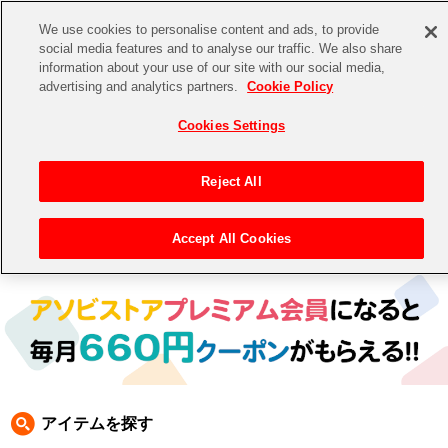
We use cookies to personalise content and ads, to provide
social media features and to analyse our traffic. We also share
information about your use of our site with our social media,
CHANNEL
STORE
EVENT
advertising and analytics partners.
Cookie Policy
グッズ
ゲーム
電子書籍
CD / Blu-ray
Cookies Settings
キャラクター
ジャンル
CHANNEL
アイドルマスターシリーズ
イベントグッズ
【重要】二段階認証設定およびID・パスワード管理のお願い
Reject All
ASOBI CHANNEL TOP
トイ・ホビー
アイドルマスター
【重要】「代金引換」決済および納品書同梱の終了のお知らせ
Accept All Cookies
トップ
生活雑貨
> 商品ジャンル >
CD＆BD
>
CD
> 電音部 CD
STORE
アイドルマスター シンデレラガールズ
ASOBI STORE TOP
グッズ
アイドルマスター ミリオンライブ！
ゲーム
電子書籍
アイドルマスター SideM
CD / Blu-ray
アイドルマスター シャイニーカラーズ
アイテムを探す
EVENT
学園アイドルマスター