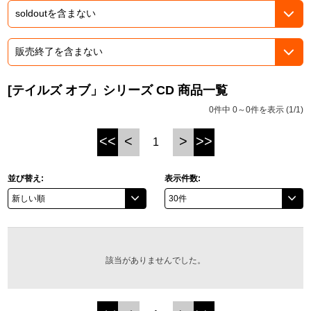
ASOBI TICKET
ASOBI STAGE
プロジェクトアイマス ヴイアライヴ
その他先行受付
テイルズ オブ シリーズ
[テイルズ オブ」シリーズ CD 商品一覧
電音部
プレミアム会員とは
0件中 0～0件を表示 (1/1)
鉄拳
<<
<
>
>>
1
太鼓の達人
並び替え:
表示件数:
ACE COMBAT
パックマン
ナムコクラシック
該当がありませんでした。
スサノオマジック
ガンダムシリーズ