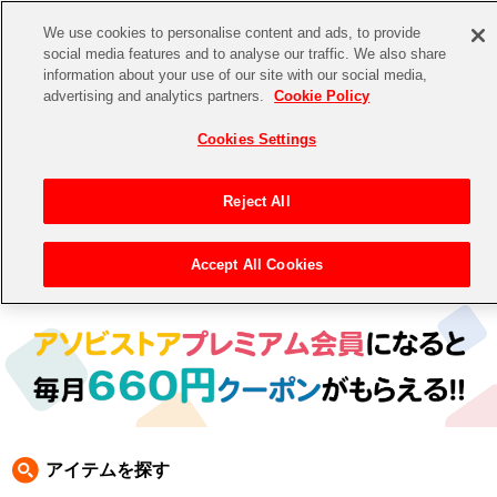
We use cookies to personalise content and ads, to provide
social media features and to analyse our traffic. We also share
information about your use of our site with our social media,
CHANNEL
STORE
EVENT
advertising and analytics partners.
Cookie Policy
グッズ
ゲーム
電子書籍
CD / Blu-ray
Cookies Settings
キャラクター
ジャンル
CHANNEL
アイドルマスターシリーズ
イベントグッズ
【重要】二段階認証設定およびID・パスワード管理のお願い
Reject All
ASOBI CHANNEL TOP
トイ・ホビー
アイドルマスター
【重要】「代金引換」決済および納品書同梱の終了のお知らせ
Accept All Cookies
トップ
生活雑貨
> 商品ジャンル >
CD＆BD
>
CD
> [テイルズ オブ」シリーズ CD
STORE
アイドルマスター シンデレラガールズ
ASOBI STORE TOP
グッズ
アイドルマスター ミリオンライブ！
ゲーム
電子書籍
アイドルマスター SideM
CD / Blu-ray
アイドルマスター シャイニーカラーズ
アイテムを探す
EVENT
学園アイドルマスター