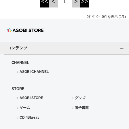
<<
<
>
>>
1
ドラゴンボール
0件中 0～0件を表示 (1/1)
ラブライブ！シリーズ
ラブライブ！
コンテンツ
ラブライブ！サンシャイン‼
CHANNEL
ラブライブ！虹ヶ咲学園スクールアイドル同好会
ASOBI CHANNEL
ラブライブ！スーパースター!!
STORE
アイドリッシュセブン
ASOBI STORE
グッズ
モフモフパレード
ゲーム
電子書籍
CD / Blu-ray