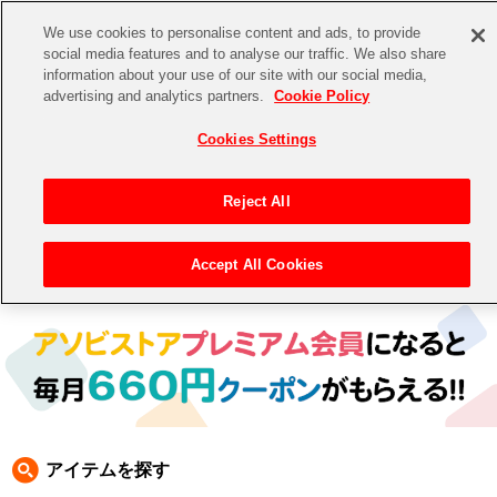
We use cookies to personalise content and ads, to provide
social media features and to analyse our traffic. We also share
information about your use of our site with our social media,
CHANNEL
STORE
EVENT
advertising and analytics partners.
Cookie Policy
グッズ
ゲーム
電子書籍
CD / Blu-ray
Cookies Settings
キャラクター
ジャンル
CHANNEL
アイドルマスターシリーズ
イベントグッズ
【重要】二段階認証設定およびID・パスワード管理のお願い
Reject All
ASOBI CHANNEL TOP
トイ・ホビー
アイドルマスター
【重要】「代金引換」決済および納品書同梱の終了のお知らせ
Accept All Cookies
トップ
生活雑貨
> 商品ジャンル >
CD＆BD
>
CD
> アイドルマスター CD
STORE
アイドルマスター シンデレラガールズ
ASOBI STORE TOP
グッズ
アイドルマスター ミリオンライブ！
ゲーム
電子書籍
アイドルマスター SideM
CD / Blu-ray
アイドルマスター シャイニーカラーズ
アイテムを探す
EVENT
学園アイドルマスター