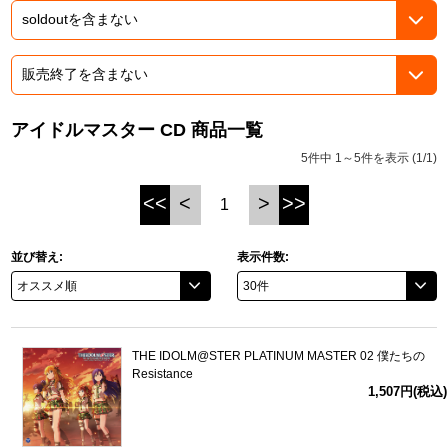
ASOBI TICKET
ASOBI STAGE
プロジェクトアイマス ヴイアライヴ
その他先行受付
テイルズ オブ シリーズ
アイドルマスター CD 商品一覧
電音部
プレミアム会員とは
5件中 1～5件を表示 (1/1)
鉄拳
<<
<
>
>>
1
太鼓の達人
並び替え:
表示件数:
ACE COMBAT
パックマン
ナムコクラシック
THE IDOLM@STER PLATINUM MASTER 02 僕たちの
Resistance
1,507円(税込)
スサノオマジック
ガンダムシリーズ