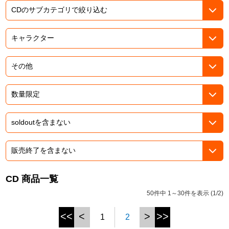
ASOBI TICKET
ASOBI STAGE
プロジェクトアイマス ヴイアライヴ
その他先行受付
テイルズ オブ シリーズ
電音部
プレミアム会員とは
鉄拳
太鼓の達人
ACE COMBAT
パックマン
CD 商品一覧
ナムコクラシック
50件中 1～30件を表示 (1/2)
スサノオマジック
<<
<
>
>>
1
2
ガンダムシリーズ