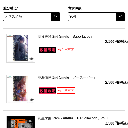
並び替え:
表示件数:
ドラゴンボール
ラブライブ！シリーズ
秦谷美鈴 2nd Single「Superlative」
ラブライブ！
2,500円(税込)
ラブライブ！サンシャイン‼
ラブライブ！虹ヶ咲学園スクールアイドル同好会
花海佑芽 2nd Single「グースーピー」
ラブライブ！スーパースター!!
2,500円(税込)
アイドリッシュセブン
モフモフパレード
初星学園 Remix Album 「ReCollection」vol.1
3,500円(税込)