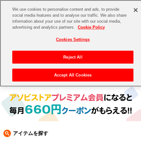
We use cookies to personalise content and ads, to provide
social media features and to analyse our traffic. We also share
information about your use of our site with our social media,
CHANNEL
STORE
EVENT
advertising and analytics partners.
Cookie Policy
グッズ
ゲーム
電子書籍
CD / Blu-ray
Cookies Settings
キャラクター
ジャンル
CHANNEL
アイドルマスターシリーズ
イベントグッズ
【重要】二段階認証設定およびID・パスワード管理のお願い
Reject All
ASOBI CHANNEL TOP
トイ・ホビー
アイドルマスター
【重要】「代金引換」決済および納品書同梱の終了のお知らせ
Accept All Cookies
トップ
生活雑貨
> 商品ジャンル >
CD＆BD
> CD
STORE
アイドルマスター シンデレラガールズ
ASOBI STORE TOP
グッズ
アイドルマスター ミリオンライブ！
ゲーム
電子書籍
アイドルマスター SideM
CD / Blu-ray
アイドルマスター シャイニーカラーズ
アイテムを探す
EVENT
学園アイドルマスター