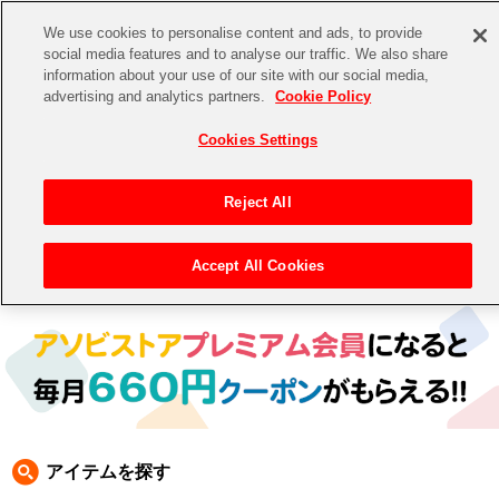
We use cookies to personalise content and ads, to provide
social media features and to analyse our traffic. We also share
information about your use of our site with our social media,
CHANNEL
STORE
EVENT
advertising and analytics partners.
Cookie Policy
グッズ
ゲーム
電子書籍
CD / Blu-ray
Cookies Settings
キャラクター
ジャンル
CHANNEL
アイドルマスターシリーズ
イベントグッズ
【重要】二段階認証設定およびID・パスワード管理のお願い
Reject All
ASOBI CHANNEL TOP
トイ・ホビー
アイドルマスター
【重要】「代金引換」決済および納品書同梱の終了のお知らせ
Accept All Cookies
トップ
生活雑貨
> 商品ジャンル >
CD＆BD
>
BD
> アイドルマスター SideM BD
STORE
アイドルマスター シンデレラガールズ
ASOBI STORE TOP
グッズ
アイドルマスター ミリオンライブ！
ゲーム
電子書籍
アイドルマスター SideM
CD / Blu-ray
アイドルマスター シャイニーカラーズ
アイテムを探す
EVENT
学園アイドルマスター