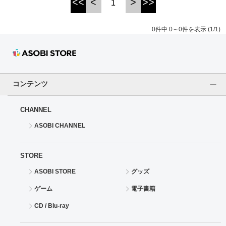
<<
<
>
>>
1
ドラゴンボール
0件中 0～0件を表示 (1/1)
ラブライブ！シリーズ
ラブライブ！
コンテンツ
ラブライブ！サンシャイン‼
CHANNEL
ラブライブ！虹ヶ咲学園スクールアイドル同好会
ASOBI CHANNEL
ラブライブ！スーパースター!!
STORE
アイドリッシュセブン
ASOBI STORE
グッズ
モフモフパレード
ゲーム
電子書籍
CD / Blu-ray