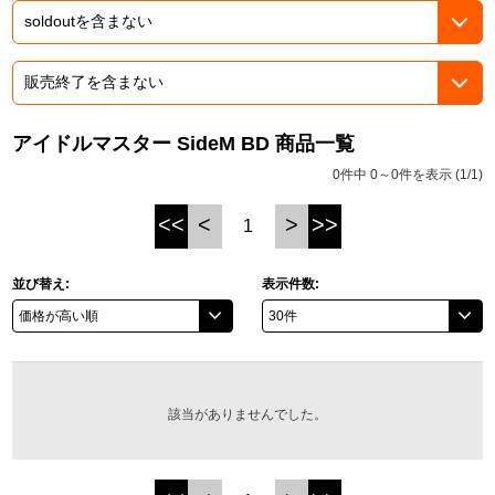
ASOBI TICKET
ASOBI STAGE
プロジェクトアイマス ヴイアライヴ
その他先行受付
テイルズ オブ シリーズ
アイドルマスター SideM BD 商品一覧
電音部
プレミアム会員とは
0件中 0～0件を表示 (1/1)
鉄拳
<<
<
>
>>
1
太鼓の達人
並び替え:
表示件数:
ACE COMBAT
パックマン
ナムコクラシック
該当がありませんでした。
スサノオマジック
ガンダムシリーズ