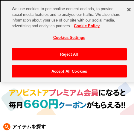
We use cookies to personalise content and ads, to provide
social media features and to analyse our traffic. We also share
information about your use of our site with our social media,
CHANNEL
STORE
EVENT
advertising and analytics partners.
Cookie Policy
グッズ
ゲーム
電子書籍
CD / Blu-ray
Cookies Settings
キャラクター
ジャンル
CHANNEL
アイドルマスターシリーズ
イベントグッズ
【重要】二段階認証設定およびID・パスワード管理のお願い
Reject All
ASOBI CHANNEL TOP
トイ・ホビー
アイドルマスター
【重要】「代金引換」決済および納品書同梱の終了のお知らせ
Accept All Cookies
トップ
生活雑貨
> 商品ジャンル >
生活雑貨
> スマホケース
STORE
アイドルマスター シンデレラガールズ
ASOBI STORE TOP
グッズ
アイドルマスター ミリオンライブ！
ゲーム
電子書籍
アイドルマスター SideM
CD / Blu-ray
アイドルマスター シャイニーカラーズ
アイテムを探す
EVENT
学園アイドルマスター