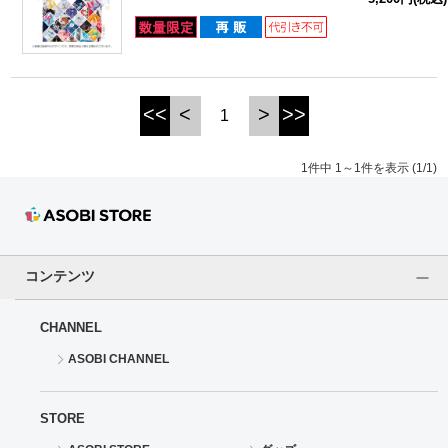
ドラゴンボール
ラブライブ！シリーズ
<<
<
>
>>
1
ラブライブ！
1件中 1～1件を表示 (1/1)
ラブライブ！サンシャイン‼
ラブライブ！虹ヶ咲学園スクールアイドル同好会
ラブライブ！スーパースター!!
コンテンツ
アイドリッシュセブン
CHANNEL
ASOBI CHANNEL
モフモフパレード
STORE