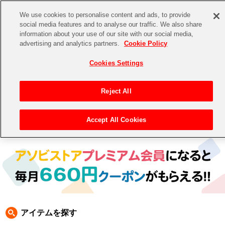
We use cookies to personalise content and ads, to provide
social media features and to analyse our traffic. We also share
information about your use of our site with our social media,
CHANNEL
STORE
EVENT
advertising and analytics partners.
Cookie Policy
グッズ
ゲーム
電子書籍
CD / Blu-ray
Cookies Settings
キャラクター
ジャンル
CHANNEL
アイドルマスターシリーズ
イベントグッズ
【重要】二段階認証設定およびID・パスワード管理のお願い
Reject All
ASOBI CHANNEL TOP
トイ・ホビー
アイドルマスター
【重要】「代金引換」決済および納品書同梱の終了のお知らせ
Accept All Cookies
トップ
生活雑貨
> 商品ジャンル >
書籍
> アイドルマスター ミリオンライブ 書籍
STORE
アイドルマスター シンデレラガールズ
ASOBI STORE TOP
グッズ
アイドルマスター ミリオンライブ！
ゲーム
電子書籍
アイドルマスター SideM
CD / Blu-ray
アイドルマスター シャイニーカラーズ
アイテムを探す
EVENT
学園アイドルマスター