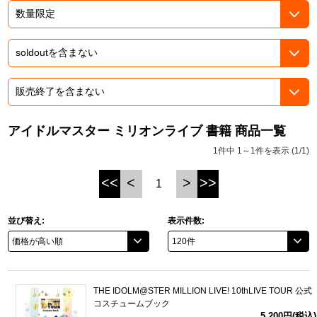
ASOBI TICKET
ASOBI STAGE
プロジェクトアイマス ヴイアライヴ
その他先行受付
テイルズ オブ シリーズ
電音部
プレミアム会員とは
鉄拳
アイドルマスター ミリオンライブ 書籍 商品一覧
1件中 1～1件を表示 (1/1)
太鼓の達人
<<
<
>
>>
1
ACE COMBAT
パックマン
並び替え:
表示件数:
ナムコクラシック
スサノオマジック
THE IDOLM@STER MILLION LIVE! 10thLIVE TOUR 公式
コスチュームブック
ガンダムシリーズ
5,200円(税込)