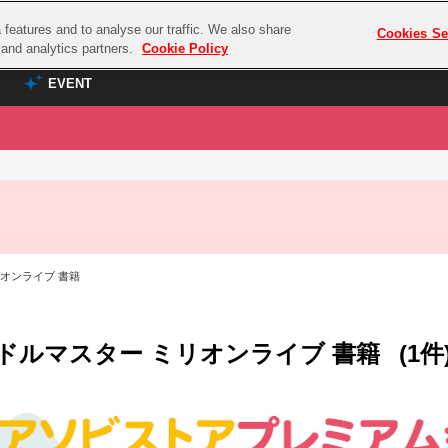
features and to analyse our traffic. We also share
プレミアム会員と
Cookies Se
g and analytics partners.
Cookie Policy
EVENT
EVENT
ラブライブ！シリーズ
プレミアム会員と
TOP
ASOBI TICKET
の達人
ラブライブ！
ラブライブ！サンシャイン‼
ASOBI STAGE
COMBAT
ラブライブ！虹ヶ咲学園スクールアイドル同好会
オンライブ 書籍
その他先行受付
クマン
ラブライブ！スーパースター!!
コクラシック
アイドリッシュセブン
ドルマスター ミリオンライブ 書籍
(1件
ノオマジック
モフモフパレード
ダムシリーズ
ゴンボール