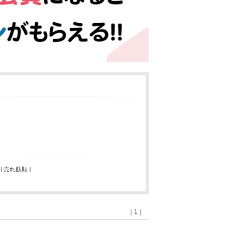
 [ 売れ筋順 ]
｜1｜