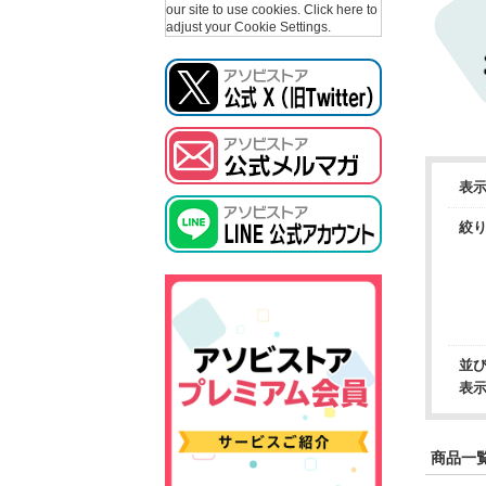
our site to use cookies.
Click here to
adjust your Cookie Settings.
表
絞
並
表
商品一覧