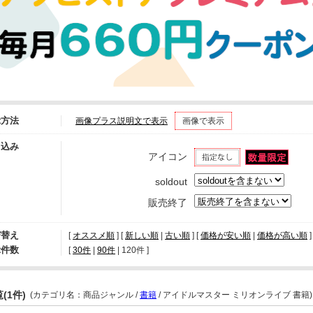
示方法
画像プラス説明文で表示
画像で表示
り込み
アイコン
soldout
販売終了
び替え
[
オススメ順
] [
新しい順
|
古い順
] [
価格が安い順
|
価格が高い順
]
示件数
[ 
30件
 | 
90件
 | 
120件
 ]
(1件)
(カテゴリ名：商品ジャンル /
書籍
/ アイドルマスター ミリオンライブ 書籍)