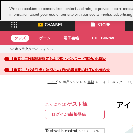
We use cookies to personalise content and ads, to provide social media 
information about your use of our site with our social media, advertisin
CHANNEL
STORE
グッズ
ゲーム
電子書籍
CD / Blu-ray
キャラクター
ジャンル
CHANNEL
STORE
【重要】二段階認証設定およびID・パスワード管理のお願い
アイドルマスターシリーズ
イベントグッズ
鉄拳
ASOBI CHANNEL TOP
ASOBI STORE 
トイ・ホビー
太鼓
アイドルマスター
【重要】「代金引換」決済および納品書同梱の終了のお知らせ
アイドルマスター シンデレラガールズ
グッズ
生活雑貨
ACE 
アイドルマスター ミリオンライブ！
トップ
> 商品ジャンル >
書籍
> アイドルマスター ミリ
ゲーム
パッ
アイドルマスター SideM
アイドルマスター シャイニーカラーズ
ナム
電子書籍
学園アイドルマスター
アイ
ゲスト様
スサ
こんにちは
CD / Blu-ray
プロジェクトアイマス ヴイアライヴ
ガン
ログイン/新規登録
テイルズ オブ シリーズ
ドラ
電音部
To view this content, please allow