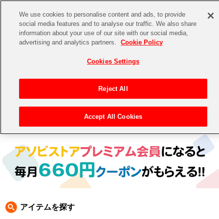
We use cookies to personalise content and ads, to provide
social media features and to analyse our traffic. We also share
information about your use of our site with our social media,
CHANNEL
STORE
EVENT
advertising and analytics partners.
Cookie Policy
グッズ
ゲーム
電子書籍
CD / Blu-ray
Cookies Settings
キャラクター
ジャンル
CHANNEL
アイドルマスターシリーズ
イベントグッズ
【重要】二段階認証設定およびID・パスワード管理のお願い
Reject All
ASOBI CHANNEL TOP
トイ・ホビー
アイドルマスター
【重要】「代金引換」決済および納品書同梱の終了のお知らせ
Accept All Cookies
トップ
生活雑貨
> 商品ジャンル >
書籍
> アイドルマスター ミリオンライブ 書籍
STORE
アイドルマスター シンデレラガールズ
ASOBI STORE TOP
グッズ
アイドルマスター ミリオンライブ！
ゲーム
電子書籍
アイドルマスター SideM
CD / Blu-ray
アイドルマスター シャイニーカラーズ
アイテムを探す
EVENT
学園アイドルマスター