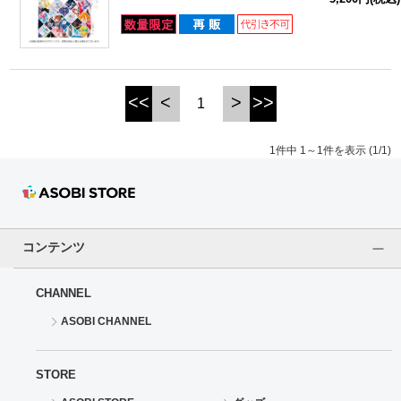
ドラゴンボール
ラブライブ！シリーズ
<<
<
>
>>
1
ラブライブ！
1件中 1～1件を表示 (1/1)
ラブライブ！サンシャイン‼
ラブライブ！虹ヶ咲学園スクールアイドル同好会
ラブライブ！スーパースター!!
コンテンツ
アイドリッシュセブン
CHANNEL
ASOBI CHANNEL
モフモフパレード
STORE