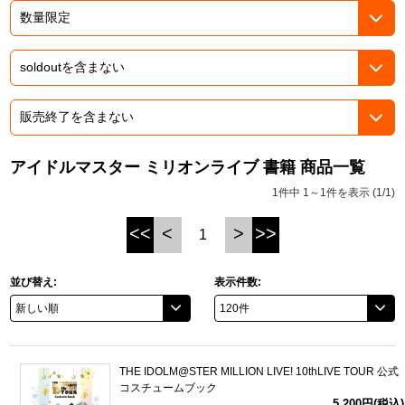
ASOBI TICKET
ASOBI STAGE
プロジェクトアイマス ヴイアライヴ
その他先行受付
テイルズ オブ シリーズ
電音部
プレミアム会員とは
鉄拳
アイドルマスター ミリオンライブ 書籍 商品一覧
1件中 1～1件を表示 (1/1)
太鼓の達人
<<
<
>
>>
1
ACE COMBAT
パックマン
並び替え:
表示件数:
ナムコクラシック
スサノオマジック
THE IDOLM@STER MILLION LIVE! 10thLIVE TOUR 公式
コスチュームブック
ガンダムシリーズ
5,200円(税込)