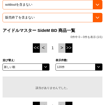
ASOBI TICKET
ASOBI STAGE
プロジェクトアイマス ヴイアライヴ
その他先行受付
テイルズ オブ シリーズ
アイドルマスター SideM BD 商品一覧
電音部
プレミアム会員とは
0件中 0～0件を表示 (1/1)
鉄拳
<<
<
>
>>
1
太鼓の達人
並び替え:
表示件数:
ACE COMBAT
パックマン
ナムコクラシック
該当がありませんでした。
スサノオマジック
ガンダムシリーズ