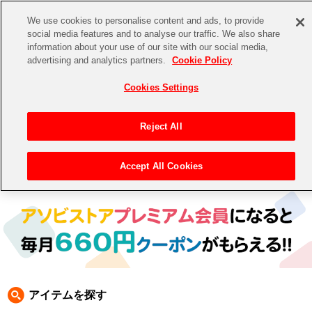
We use cookies to personalise content and ads, to provide
social media features and to analyse our traffic. We also share
information about your use of our site with our social media,
CHANNEL
STORE
EVENT
advertising and analytics partners.
Cookie Policy
グッズ
ゲーム
電子書籍
CD / Blu-ray
Cookies Settings
キャラクター
ジャンル
CHANNEL
アイドルマスターシリーズ
イベントグッズ
【重要】二段階認証設定およびID・パスワード管理のお願い
Reject All
ASOBI CHANNEL TOP
トイ・ホビー
アイドルマスター
【重要】「代金引換」決済および納品書同梱の終了のお知らせ
Accept All Cookies
トップ
生活雑貨
> 商品ジャンル >
CD＆BD
>
BD
> アイドルマスター SideM BD
STORE
アイドルマスター シンデレラガールズ
ASOBI STORE TOP
グッズ
アイドルマスター ミリオンライブ！
ゲーム
電子書籍
アイドルマスター SideM
CD / Blu-ray
アイドルマスター シャイニーカラーズ
アイテムを探す
EVENT
学園アイドルマスター