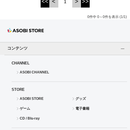
<<
<
>
>>
1
ドラゴンボール
0件中 0～0件を表示 (1/1)
ラブライブ！シリーズ
ラブライブ！
コンテンツ
ラブライブ！サンシャイン‼
CHANNEL
ラブライブ！虹ヶ咲学園スクールアイドル同好会
ASOBI CHANNEL
ラブライブ！スーパースター!!
STORE
アイドリッシュセブン
ASOBI STORE
グッズ
モフモフパレード
ゲーム
電子書籍
CD / Blu-ray