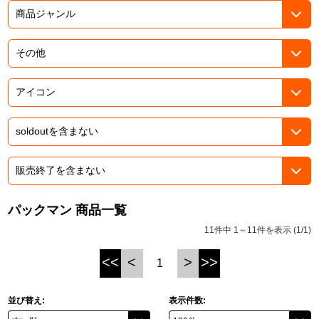
ASOBI TICKET
ASOBI STAGE
プロジェクトアイマス ヴイアライヴ
その他先行受付
テイルズ オブ シリーズ
電音部
プレミアム会員とは
鉄拳
太鼓の達人
ACE COMBAT
パックマン 商品一覧
パックマン
11件中 1～11件を表示 (1/1)
ナムコクラシック
<<
<
>
>>
1
スサノオマジック
並び替え:
表示件数:
ガンダムシリーズ