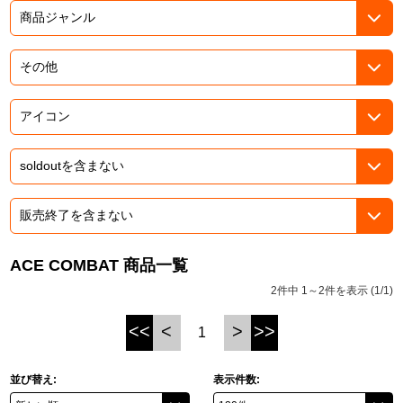
ASOBI TICKET
ASOBI STAGE
プロジェクトアイマス ヴイアライヴ
その他先行受付
テイルズ オブ シリーズ
電音部
プレミアム会員とは
鉄拳
太鼓の達人
ACE COMBAT
ACE COMBAT 商品一覧
パックマン
2件中 1～2件を表示 (1/1)
ナムコクラシック
<<
<
>
>>
1
スサノオマジック
並び替え:
表示件数:
ガンダムシリーズ