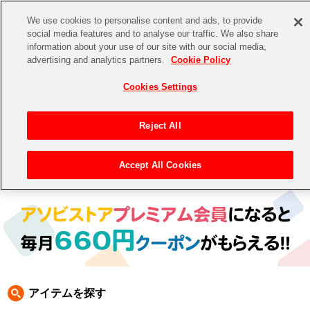
We use cookies to personalise content and ads, to provide
social media features and to analyse our traffic. We also share
information about your use of our site with our social media,
CHANNEL
STORE
EVENT
advertising and analytics partners.
Cookie Policy
グッズ
ゲーム
電子書籍
CD / Blu-ray
Cookies Settings
キャラクター
ジャンル
CHANNEL
アイドルマスターシリーズ
イベントグッズ
【重要】二段階認証設定およびID・パスワード管理のお願い
Reject All
ASOBI CHANNEL TOP
トイ・ホビー
アイドルマスター
【重要】「代金引換」決済および納品書同梱の終了のお知らせ
Accept All Cookies
トップ
生活雑貨
> キャラクター > ACE COMBAT
STORE
アイドルマスター シンデレラガールズ
ASOBI STORE TOP
グッズ
アイドルマスター ミリオンライブ！
ゲーム
電子書籍
アイドルマスター SideM
CD / Blu-ray
アイドルマスター シャイニーカラーズ
アイテムを探す
EVENT
学園アイドルマスター