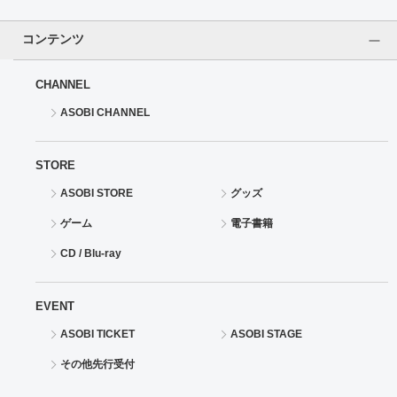
ドラゴンボール
コンテンツ
ラブライブ！シリーズ
CHANNEL
ASOBI CHANNEL
ラブライブ！
ラブライブ！サンシャイン‼
STORE
ASOBI STORE
グッズ
ラブライブ！虹ヶ咲学園スクールアイドル同好会
ゲーム
電子書籍
ラブライブ！スーパースター!!
CD / Blu-ray
アイドリッシュセブン
EVENT
モフモフパレード
ASOBI TICKET
ASOBI STAGE
その他先行受付