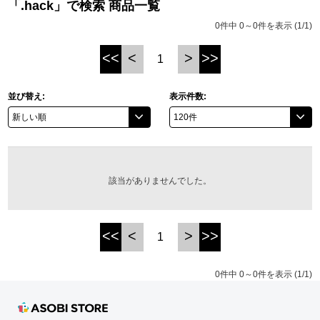
「.hack」で検索 商品一覧
ASOBI TICKET
ASOBI STAGE
0件中 0～0件を表示 (1/1)
プロジェクトアイマス ヴイアライヴ
<<
<
>
>>
1
その他先行受付
テイルズ オブ シリーズ
電音部
並び替え:
表示件数:
プレミアム会員とは
鉄拳
太鼓の達人
該当がありませんでした。
ACE COMBAT
パックマン
<<
<
>
>>
1
ナムコクラシック
0件中 0～0件を表示 (1/1)
スサノオマジック
ガンダムシリーズ