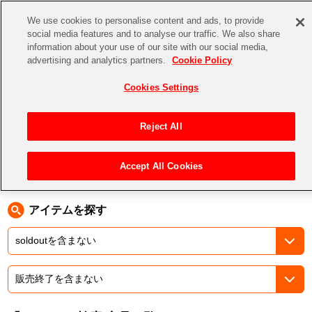
We use cookies to personalise content and ads, to provide
social media features and to analyse our traffic. We also share
information about your use of our site with our social media,
CHANNEL
STORE
EVENT
advertising and analytics partners.
Cookie Policy
グッズ
ゲーム
電子書籍
CD / Blu-ray
Cookies Settings
キャラクター
ジャンル
CHANNEL
アイドルマスターシリーズ
イベントグッズ
【重要】二段階認証設定およびID・パスワード管理のお願い
Reject All
ASOBI CHANNEL TOP
トイ・ホビー
アイドルマスター
【重要】「代金引換」決済および納品書同梱の終了のお知らせ
Accept All Cookies
トップ
生活雑貨
> キーワード > .hack
STORE
アイドルマスター シンデレラガールズ
ASOBI STORE TOP
グッズ
アイドルマスター ミリオンライブ！
アイテムを探す
ゲーム
電子書籍
アイドルマスター SideM
CD / Blu-ray
アイドルマスター シャイニーカラーズ
EVENT
学園アイドルマスター