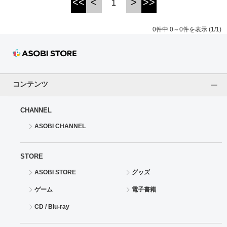
<<
<
>
>>
1
ドラゴンボール
0件中 0～0件を表示 (1/1)
ラブライブ！シリーズ
ラブライブ！
コンテンツ
ラブライブ！サンシャイン‼
CHANNEL
ラブライブ！虹ヶ咲学園スクールアイドル同好会
ASOBI CHANNEL
ラブライブ！スーパースター!!
STORE
アイドリッシュセブン
ASOBI STORE
グッズ
モフモフパレード
ゲーム
電子書籍
CD / Blu-ray