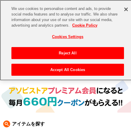
We use cookies to personalise content and ads, to provide
social media features and to analyse our traffic. We also share
information about your use of our site with our social media,
CHANNEL
STORE
EVENT
advertising and analytics partners.
Cookie Policy
グッズ
ゲーム
電子書籍
CD / Blu-ray
Cookies Settings
キャラクター
ジャンル
CHANNEL
アイドルマスターシリーズ
イベントグッズ
【重要】二段階認証設定およびID・パスワード管理のお願い
Reject All
ASOBI CHANNEL TOP
トイ・ホビー
アイドルマスター
【重要】「代金引換」決済および納品書同梱の終了のお知らせ
Accept All Cookies
トップ
生活雑貨
>
>
THE IDOLM＠STER SideM PRODUCER MEETING 2020
> AMNIBUS
STORE
アイドルマスター シンデレラガールズ
ASOBI STORE TOP
グッズ
アイドルマスター ミリオンライブ！
ゲーム
電子書籍
アイドルマスター SideM
CD / Blu-ray
アイドルマスター シャイニーカラーズ
アイテムを探す
EVENT
学園アイドルマスター