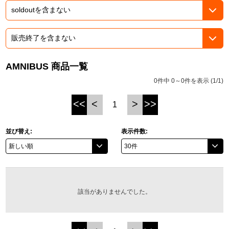
ASOBI TICKET
ASOBI STAGE
プロジェクトアイマス ヴイアライヴ
その他先行受付
テイルズ オブ シリーズ
AMNIBUS 商品一覧
電音部
プレミアム会員とは
0件中 0～0件を表示 (1/1)
鉄拳
<<
<
>
>>
1
太鼓の達人
並び替え:
表示件数:
ACE COMBAT
パックマン
ナムコクラシック
該当がありませんでした。
スサノオマジック
ガンダムシリーズ