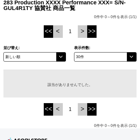
283 Production XXXX Performance XXX= S/N-
GUL4R1TY 協賛社 商品一覧
ASOBI TICKET
ASOBI STAGE
プロジェクトアイマス ヴイアライヴ
0件中 0～0件を表示 (1/1)
その他先行受付
テイルズ オブ シリーズ
<<
<
>
>>
1
電音部
並び替え:
表示件数:
プレミアム会員とは
鉄拳
太鼓の達人
ACE COMBAT
該当がありませんでした。
パックマン
<<
<
>
>>
1
ナムコクラシック
スサノオマジック
0件中 0～0件を表示 (1/1)
ガンダムシリーズ