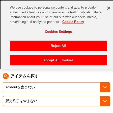
We use cookies to personalise content and ads, to provide
social media features and to analyse our traffic. We also share
information about your use of our site with our social media,
CHANNEL
STORE
EVENT
advertising and analytics partners.
Cookie Policy
グッズ
ゲーム
電子書籍
CD / Blu-ray
Cookies Settings
キャラクター
ジャンル
CHANNEL
アイドルマスターシリーズ
イベントグッズ
【重要】二段階認証設定およびID・パスワード管理のお願い
Reject All
ASOBI CHANNEL TOP
トイ・ホビー
アイドルマスター
【重要】「代金引換」決済および納品書同梱の終了のお知らせ
Accept All Cookies
トップ
生活雑貨
>
> 283 Production XXXX Performance XXX= S/N-GUL4R1TY 協賛社
STORE
アイドルマスター シンデレラガールズ
ASOBI STORE TOP
グッズ
アイドルマスター ミリオンライブ！
アイテムを探す
ゲーム
電子書籍
アイドルマスター SideM
CD / Blu-ray
アイドルマスター シャイニーカラーズ
EVENT
学園アイドルマスター