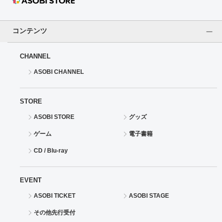
ドラゴンボール
コンテンツ
ラブライブ！シリーズ
CHANNEL
ラブライブ！
ASOBI CHANNEL
ラブライブ！サンシャイン‼
STORE
ラブライブ！虹ヶ咲学園スクールアイドル同好会
ASOBI STORE
グッズ
ゲーム
電子書籍
ラブライブ！スーパースター!!
CD / Blu-ray
アイドリッシュセブン
EVENT
モフモフパレード
ASOBI TICKET
ASOBI STAGE
その他先行受付