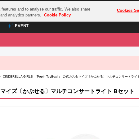
features and to analyse our traffic. We also share
プレミアム会員と
Cookies Se
g and analytics partners.
Cookie Policy
EVENT
EVENT
ラブライブ！シリーズ
プレミアム会員と
TOP
ASOBI TICKET
の達人
ラブライブ！
> CINDERELLA GIRLS 『Pop'n ToyBox!!』 公式カスタマイズ〔かぷせる〕マルチコンサートライ
ラブライブ！サンシャイン‼
ASOBI STAGE
COMBAT
ラブライブ！虹ヶ咲学園スクールアイドル同好会
』 公式カスタマイズ〔かぷせる〕マルチコンサートライト Bセット
その他先行受付
クマン
ラブライブ！スーパースター!!
コクラシック
アイドリッシュセブン
ノオマジック
モフモフパレード
ダムシリーズ
ゴンボール