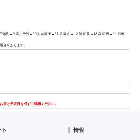
瑞樹→9.黒川千秋→10.財前時子→11.佐藤 心→12.篠原 礼→13.高垣 楓→14.高橋
場合があります。
お届け予定日を必ずご確認ください。
ート
情報