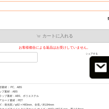
カートに入れる
お客様都合による返品はお受けしていません。
シェアする
部素材： PC、ABS
ップ素材：ABS
ラップ素材：ABS、ポリエステル
アカード素材：PET
：発光部／φ92 × H83mm、全長／約194mm
タマイズアイドルクリアカード サイズ：W47x H67.5 mm、厚み0.8mm