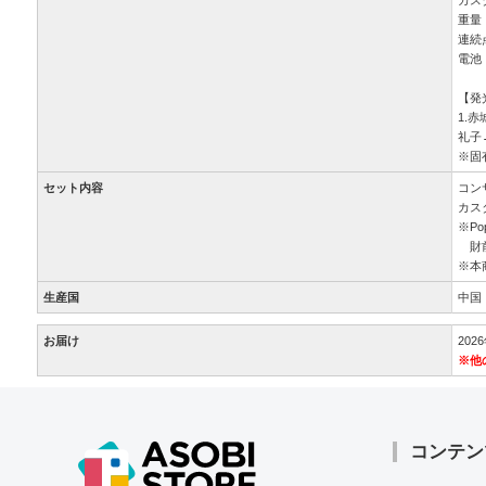
重量
連続
電池
【発
1.赤
礼子→
※固
セット内容
コン
カス
※P
財前
※本
生産国
中国
お届け
20
※他
コンテン