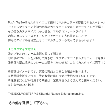
Pop'n ToyBox!! カスタマイズして個別にマルチカラーで応援できるスペシ
アイドルマスター史上初の形状のカスタマイズマルチカラーライトが登場！
その名をカスタマイズ〔かぷせる〕マルチコンサートライト！
内部のカスタマイズアイドルクリアカードを入れ替えることで
特定のアイドルを目立たせつつマルチカラーを表示できちゃいます！
★カスタマイズ方法★
①カプセルのフレーム上部を回して開ける
②内側のプレートを分解して好きなカスタマイズアイドルクリアカードを挟
③再度内部に収納しフレーム上部を〔かぷせる〕ことでカスタマイズ完了！
※画像はイメージです。実際の商品とは異なる場合があります。
※数量限定販売につき、予定数量に達し次第ご予約を終了いたします。
※注意表記などが付属する商品は、記載内容をよく読んでご使用ください。
※対象年齢15才以上
THE IDOLM@STER™& ©Bandai Namco Entertainment Inc.
その他を選択して下さい。