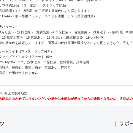
：本体約176g （含、電池）、ストラップ約2g
点灯時間：約4～8時間（使用環境や発光色により異なります）
：LR44 × 6個（専用バッテリーユニット使用、テスト用電池付属）
光パターン】
城みりあ→2.浅利七海→3.池袋晶葉→4.市原仁奈→5.佐城雪美→6.椎名法子→7.龍崎 薫→8.川島
15.鷹富士茄子→16.東郷あい→17.柊 志乃→18.三船美優→19.大和亜季
有の発光色を設定していますが、同系統の色は周囲の環境などにより同じような色に見える
サートライト 1本（ストラップ付き）
タマイズアイドルクリアカード 10枚
op'n ToyBox!!ロゴ、浅利七海、市原仁奈、佐城雪美、川島瑞樹
時子、佐藤心、鷹富士茄子、東郷あい、柊志乃
商品に台紙は含まれません
26年8月上旬以降順次
の商品とあわせてご注文いただいた場合は全商品が揃ってからの発送となるため、各商品の
ツ
サポ