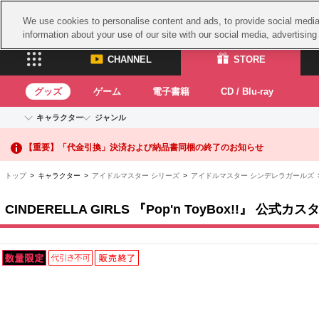
We use cookies to personalise content and ads, to provide social media 
information about your use of our site with our social media, advertisin
CHANNEL
STORE
グッズ
ゲーム
電子書籍
CD / Blu-ray
キャラクター
ジャンル
【重要】二段階認証設定およびID・パスワード管理のお願い
CHANNEL
STORE
アイドルマスターシリーズ
イベントグッズ
鉄拳
【重要】「代金引換」決済および納品書同梱の終了のお知らせ
ASOBI CHANNEL TOP
ASOBI STORE 
トイ・ホビー
太鼓
アイドルマスター
トップ
> キャラクター >
アイドルマスター シリーズ
>
アイドルマスター シンデレラガールズ
アイドルマスター シンデレラガールズ
グッズ
生活雑貨
ACE 
アイドルマスター ミリオンライブ！
CINDERELLA GIRLS 『Pop'n ToyBox!!
ゲーム
アイドルマスター SideM
パッ
アイドルマスター シャイニーカラーズ
ナム
電子書籍
学園アイドルマスター
プロジェクトアイマス ヴイアライヴ
スサ
CD / Blu-ray
ガン
テイルズ オブ シリーズ
ドラ
電音部