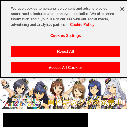
We use cookies to personalise content and ads, to provide
social media features and to analyse our traffic. We also share
information about your use of our site with our social media,
CHANNEL
STORE
EVENT
advertising and analytics partners.
Cookie Policy
グッズ
ゲーム
電子書籍
CD / Blu-ray
Cookies Settings
キャラクター
ジャンル
CHANNEL
アイドルマスターシリーズ
イベントグッズ
【重要】二段階認証設定およびID・パスワード管理のお願い
Reject All
ASOBI CHANNEL TOP
トイ・ホビー
アイドルマスター
【重要】「代金引換」決済および納品書同梱の終了のお知らせ
Accept All Cookies
トップ
生活雑貨
>
> THE IDOLM＠STER MR ST@GE!!
STORE
アイドルマスター シンデレラガールズ
ASOBI STORE TOP
グッズ
アイドルマスター ミリオンライブ！
ゲーム
電子書籍
アイドルマスター SideM
CD / Blu-ray
アイドルマスター シャイニーカラーズ
EVENT
学園アイドルマスター