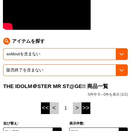
ASOBI TICKET
ASOBI STAGE
プロジェクトアイマス ヴイアライヴ
その他先行受付
テイルズ オブ シリーズ
電音部
アイテムを探す
プレミアム会員とは
鉄拳
太鼓の達人
ACE COMBAT
THE IDOLM＠STER MR ST@GE!! 商品一覧
パックマン
0件中 0～0件を表示 (1/1)
ナムコクラシック
<<
<
>
>>
1
スサノオマジック
並び替え:
表示件数:
ガンダムシリーズ