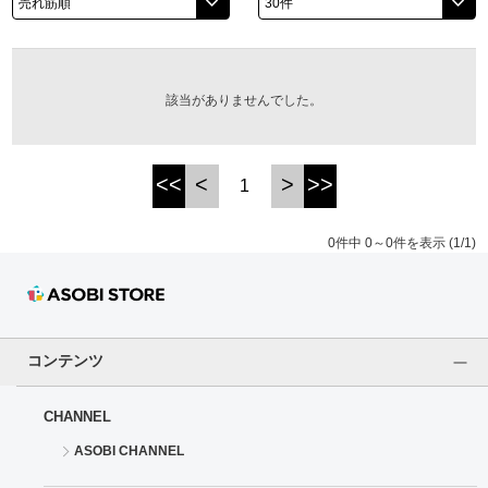
ドラゴンボール
ラブライブ！シリーズ
該当がありませんでした。
ラブライブ！
<<
<
>
>>
1
ラブライブ！サンシャイン‼
0件中 0～0件を表示 (1/1)
ラブライブ！虹ヶ咲学園スクールアイドル同好会
ラブライブ！スーパースター!!
アイドリッシュセブン
コンテンツ
モフモフパレード
CHANNEL
ASOBI CHANNEL