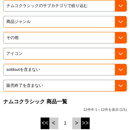
ASOBI TICKET
ASOBI STAGE
プロジェクトアイマス ヴイアライヴ
その他先行受付
テイルズ オブ シリーズ
電音部
プレミアム会員とは
鉄拳
太鼓の達人
ACE COMBAT
パックマン
ナムコクラシック 商品一覧
ナムコクラシック
12件中 1～12件を表示 (1/1)
スサノオマジック
<<
<
>
>>
1
ガンダムシリーズ