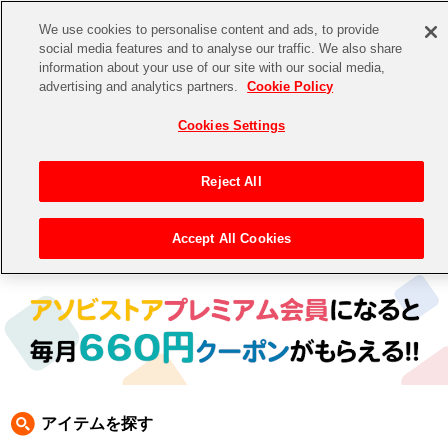
We use cookies to personalise content and ads, to provide
social media features and to analyse our traffic. We also share
information about your use of our site with our social media,
CHANNEL
STORE
EVENT
advertising and analytics partners.
Cookie Policy
グッズ
ゲーム
電子書籍
CD / Blu-ray
Cookies Settings
キャラクター
ジャンル
CHANNEL
アイドルマスターシリーズ
イベントグッズ
【重要】二段階認証設定およびID・パスワード管理のお願い
Reject All
ASOBI CHANNEL TOP
トイ・ホビー
アイドルマスター
【重要】「代金引換」決済および納品書同梱の終了のお知らせ
Accept All Cookies
トップ
生活雑貨
> キャラクター > ナムコクラシック
STORE
アイドルマスター シンデレラガールズ
ASOBI STORE TOP
グッズ
アイドルマスター ミリオンライブ！
ゲーム
電子書籍
アイドルマスター SideM
CD / Blu-ray
アイドルマスター シャイニーカラーズ
アイテムを探す
EVENT
学園アイドルマスター