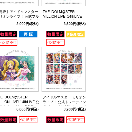
再販】アイドルマスター
THE IDOLM@STER
リオンライブ！ 公式フル
MILLION LIVE! 14thLIVE
ラフィックタオル 【北上
DAY1 夢咲くワンダーミラ
3,000円
(税込)
3,600円
(税込)
】 (11thLIVE ver.)
ージュ 公式Tシャツ 【エミ
リー スチュアート】 Mサイ
ズ
HE IDOLM@STER
アイドルマスター ミリオン
LLION LIVE! 14thLIVE 公
ライブ！ 公式トレーディン
アクリルパネル DAY1
グブロマイド 13枚セット A
6,000円
(税込)
3,900円
(税込)
(14thLIVE ver.)