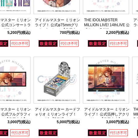
マスター ミリオン
アイドルマスター ミリオン
THE IDOLM@STER
ア
 公式コンサートラ
ライブ！ 公式φ75mmグリ
MILLION LIVE! 14thLIVE 公
ラ
ングライトセット
ッター缶バッジ 【春日未
式タオル DAY1
ル
5,200円
(税込)
700円
(税込)
2,200円
(税込)
thLIVE ver.)
来】 (14thLIVE ver.)
(1
マスター ミリオン
アイドルマスター カードフ
アイドルマスター ミリオン
T
 公式フルグラフィ
ォリオ ミリオンライブ！
ライブ！ 公式箔押しアクリ
MI
ル 【春日未来】
ver. vol.2 【BOX】
ルパネル 【春日未来】
D
3,000円
(税込)
5,000円
(税込)
3,000円
(税込)
E ver.)
(14thLIVE ver.)
ャ
チ