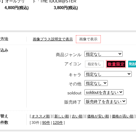
+】オールプリ
ト「THE IDOLM@STER
ャツ 限定セット/
MILLION LIVE!」
4,800円
(税込)
3,800円
(税込)
M
示方法
画像プラス説明文で表示
画像で表示
り込み
商品ジャンル
アイコン
キャラ
その他
soldout
販売終了
び替え
[
オススメ順
] [
新しい順
|
古い順
] [
価格が安い順
|
価格が高い順
]
示件数
[ 
30件
 | 
90件
 | 
120件
 ]