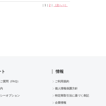
｜1｜
2
｜
［次へ⇒］
ート
情報
ご質問（FAQ）
ご利用規約
内
個人情報保護方針
シーオプション
特定商取引法に基づく表記
企業情報