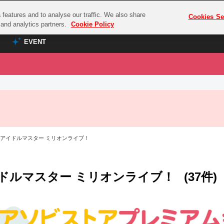
features and to analyse our traffic. We also share
プレミアム会員と
Cookies Se
g and analytics partners.
Cookie Policy
EVENT
EVENT
ラブライブ！シリーズ
プレミアム会員と
TOP
ASOBI TICKET
の達人
ラブライブ！
ラブライブ！サンシャイン‼
ASOBI STAGE
COMBAT
ラブライブ！虹ヶ咲学園スクールアイドル同好会
 アイドルマスター ミリオンライブ！
その他先行受付
クマン
ラブライブ！スーパースター!!
コクラシック
アイドリッシュセブン
ドルマスター ミリオンライブ！
(37件)
ノオマジック
モフモフパレード
ダムシリーズ
ゴンボール