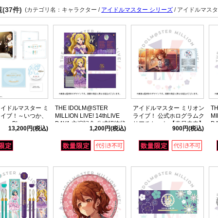
(37件)
(カテゴリ名：キャラクター /
アイドルマスター シリーズ
/ アイドルマス
アイドルマスター ミ
THE IDOLM@STER
アイドルマスター ミリオン
T
ライブ！～いつか、
MILLION LIVE! 14thLIVE
ライブ！ 公式ホログラムク
MI
」Blu-ray
DAY1 主演記念 公式招待状
リアチケット 【春日未来】
D
13,200円
(税込)
1,200円
(税込)
900円
(税込)
【エミリー スチュアート】
(14thLIVE ver.)
ル
ュ