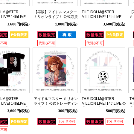
OLM@STER
【再販】アイドルマスター
THE IDOLM@STER
【
 LIVE! 14thLIVE
ミリオンライブ！ 公式応援
MILLION LIVE! 14thLIVE
ミ
looming Sign 公式T
ジャンボうちわ 【舞浜歩】
DAY1 夢咲くワンダーミラ
グ
3,600円
(税込)
1,000円
(税込)
3,600円
(税込)
【馬場このみ】 Mサ
(11thLIVE ver.)
ージュ 公式Tシャツ 【徳川
麗花
まつり】 Mサイズ
OLM@STER
アイドルマスター ミリオン
THE IDOLM@STER
T
 LIVE! 14thLIVE
ライブ！ 公式トレーディン
MILLION LIVE! 14thLIVE 公
MI
looming Sign 公式T
グブロマイド A (14thLIVE
式ショッピングバッグ
式
3,600円
(税込)
300円
(税込)
500円
(税込)
【百瀬莉緒】 Mサイ
ver.)