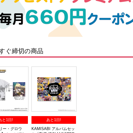
すぐ締切の商品
あと1日!
あと1日!
ーリー・グロウ
KAMISABI アルバムセッ