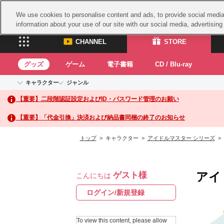
We use cookies to personalise content and ads, to provide social media 
information about your use of our site with our social media, advertisin
CHANNEL
STORE
グッズ
ゲーム
電子書籍
CD / Blu-ray
キャラクター
ジャンル
CHANNEL
STORE
【重要】二段階認証設定およびID・パスワード管理のお願い
アイドルマスターシリーズ
イベントグッズ
鉄拳
ASOBI CHANNEL TOP
ASOBI STORE 
トイ・ホビー
太鼓
アイドルマスター
【重要】「代金引換」決済および納品書同梱の終了のお知らせ
アイドルマスター シンデレラガールズ
グッズ
生活雑貨
ACE 
アイドルマスター ミリオンライブ！
トップ
> キャラクター >
アイドルマスター シリーズ
>
ゲーム
パッ
アイドルマスター SideM
アイドルマスター シャイニーカラーズ
ナム
電子書籍
学園アイドルマスター
アイ
ゲスト様
スサ
こんにちは
CD / Blu-ray
プロジェクトアイマス ヴイアライヴ
ガン
ログイン/新規登録
テイルズ オブ シリーズ
ドラ
電音部
To view this content, please allow