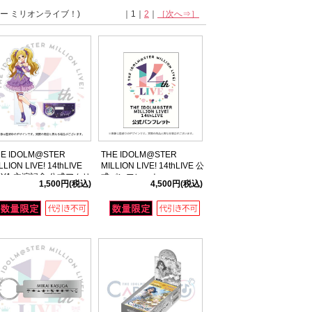
ター ミリオンライブ！)
｜1｜
2
｜
［次へ⇒］
HE IDOLM@STER
THE IDOLM@STER
LLION LIVE! 14thLIVE
MILLION LIVE! 14thLIVE 公
AY1 主演記念 公式アクリ
式パンフレット
1,500円
(税込)
4,500円
(税込)
スタンド 【エミリー スチ
アート】