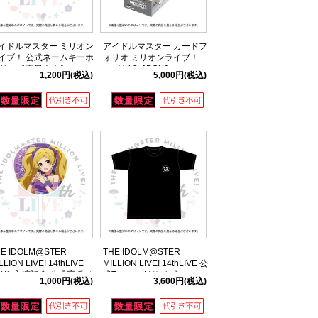
イドルマスター ミリオン
アイドルマスター カードフ
イブ！ 公式ネームキーホ
ォリオ ミリオンライブ！
ダー 【春日未来】
ver. Vol.3【BOX】
1,200円
(税込)
5,000円
(税込)
4thLIVE ver.)
HE IDOLM@STER
THE IDOLM@STER
LLION LIVE! 14thLIVE
MILLION LIVE! 14thLIVE 公
AY1 主演記念 公式応援ジ
式Tシャツ Mサイズ
1,000円
(税込)
3,600円
(税込)
ンボうちわ 【エミリー ス
ュアート】