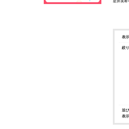
星井美希
ントTシ
WHITE-
表
絞
並
表