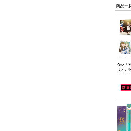
商品一覧
OVA「
リオン
真ん中で～