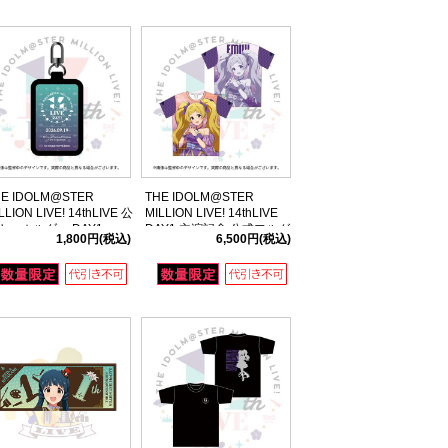
HE IDOLM@STER
THE IDOLM@STER
LLION LIVE! 14thLIVE 公
MILLION LIVE! 14thLIVE
キーホルダー DAY1
DAY1 主演記念 公式フルグ
1,800円
(税込)
6,500円
(税込)
ラフィックTシャツ 【エミ
リー スチュアート】