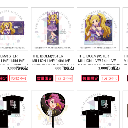
OLM@STER
THE IDOLM@STER
THE IDOLM@STER
T
 LIVE! 14thLIVE
MILLION LIVE! 14thLIVE
MILLION LIVE! 14thLIVE
MI
 主演記念 公式フルグ
DAY1 主演記念 公式ロング
DAY1 主演記念 公式プロデ
式
3,000円
(税込)
600円
(税込)
1,000円
(税込)
クタオル 【エミリ
缶バッジ 【エミリー スチュ
ュースバッジ 【エミリー ス
ュアート】
アート】
チュアート】