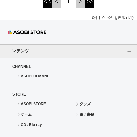
<<
<
>
>>
1
ドラゴンボール
0件中 0～0件を表示 (1/1)
ラブライブ！シリーズ
ラブライブ！
コンテンツ
ラブライブ！サンシャイン‼
CHANNEL
ラブライブ！虹ヶ咲学園スクールアイドル同好会
ASOBI CHANNEL
ラブライブ！スーパースター!!
STORE
アイドリッシュセブン
ASOBI STORE
グッズ
モフモフパレード
ゲーム
電子書籍
CD / Blu-ray