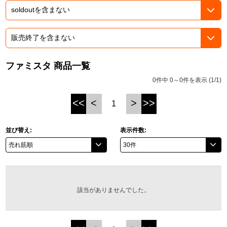
ASOBI TICKET
ASOBI STAGE
プロジェクトアイマス ヴイアライヴ
その他先行受付
テイルズ オブ シリーズ
ファミスタ 商品一覧
電音部
プレミアム会員とは
0件中 0～0件を表示 (1/1)
鉄拳
<<
<
>
>>
1
太鼓の達人
並び替え:
表示件数:
ACE COMBAT
パックマン
ナムコクラシック
該当がありませんでした。
スサノオマジック
ガンダムシリーズ