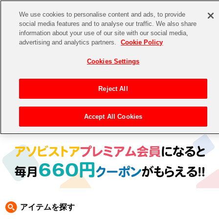
We use cookies to personalise content and ads, to provide
social media features and to analyse our traffic. We also share
information about your use of our site with our social media,
CHANNEL
STORE
EVENT
advertising and analytics partners.
Cookie Policy
グッズ
ゲーム
電子書籍
CD / Blu-ray
Cookies Settings
キャラクター
ジャンル
CHANNEL
アイドルマスターシリーズ
イベントグッズ
【重要】二段階認証設定およびID・パスワード管理のお願い
Reject All
ASOBI CHANNEL TOP
トイ・ホビー
アイドルマスター
【重要】「代金引換」決済および納品書同梱の終了のお知らせ
Accept All Cookies
トップ
生活雑貨
> キャラクター >
ナムコクラシック
> ファミスタ
STORE
アイドルマスター シンデレラガールズ
ASOBI STORE TOP
グッズ
アイドルマスター ミリオンライブ！
ゲーム
電子書籍
アイドルマスター SideM
CD / Blu-ray
アイドルマスター シャイニーカラーズ
アイテムを探す
EVENT
学園アイドルマスター