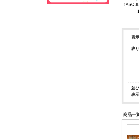
〈ASOBIS
Collector
of ARISE
awn 超
ラシ）
表
絞
並
表
商品一覧