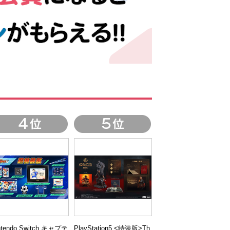
ntendo Switch キャプテ
PlayStation5 <特装版>Th