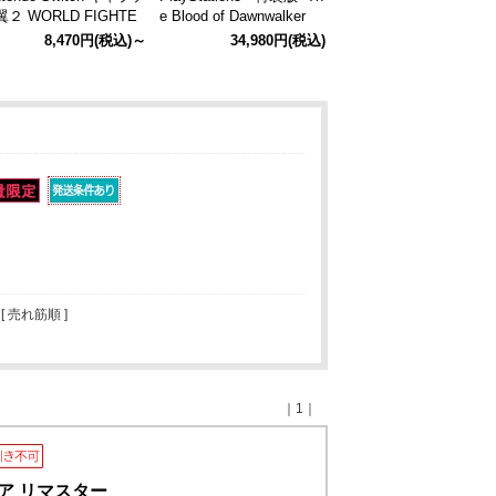
２ WORLD FIGHTE
e Blood of Dawnwalker
S 超特装版 超特装版
※18歳未満の方はご購入
8,470円
(税込)～
34,980円
(税込)
intendo Switch）
できません※ 特装版（Pl
ayStation5)
 [ 売れ筋順 ]
｜1｜
ア リマスター