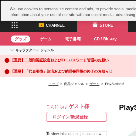
We use cookies to personalise content and ads, to provide social media 
information about your use of our site with our social media, advertisin
CHANNEL
STORE
グッズ
ゲーム
電子書籍
CD / Blu-ray
キャラクター
ジャンル
CHANNEL
STORE
【重要】二段階認証設定およびID・パスワード管理のお願い
アイドルマスターシリーズ
イベントグッズ
鉄拳
ASOBI CHANNEL TOP
ASOBI STORE 
トイ・ホビー
太鼓
アイドルマスター
【重要】「代金引換」決済および納品書同梱の終了のお知らせ
アイドルマスター シンデレラガールズ
グッズ
生活雑貨
ACE 
アイドルマスター ミリオンライブ！
トップ
> 商品ジャンル >
ゲーム
> PlayStation 5
ゲーム
パッ
アイドルマスター SideM
アイドルマスター シャイニーカラーズ
ナム
電子書籍
学園アイドルマスター
Play
ゲスト様
スサ
こんにちは
CD / Blu-ray
プロジェクトアイマス ヴイアライヴ
ガン
ログイン/新規登録
テイルズ オブ シリーズ
ドラ
電音部
To view this content, please allow