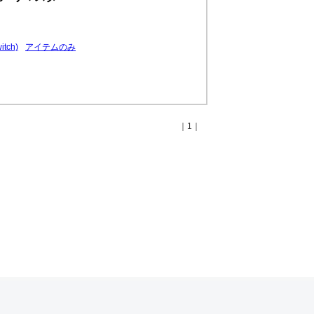
tch)
アイテムのみ
｜1｜