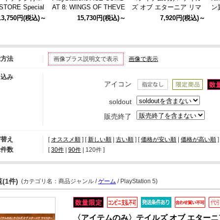
TORE Special
AT 8: WINGS OF THEVE
ズ オブ エターニア リマ
ン翼
's Edition〉Tales
ACE of ACES BOX ACE
スター アイテムのみ
R
13,750円
(税込)～
15,730円
(税込)～
7,920円
(税込)～
 - Beyond the D
of ACES BOX（PlayStati
（N
特装版（コ―ドチ
on5）
示方法
画像プラス説明文で表示
画像で表示
り込み
アイコン
soldout
販売終了
び替え
[
オススメ順
] [
新しい順
|
古い順
] [
価格が安い順
|
価格が高い順
]
示件数
[ 
30件
 | 
90件
 | 
120件
 ]
(1件)
(カテゴリ名：商品ジャンル /
ゲーム
/ PlayStation 5)
〈アイテムのみ〉テイルズ オブ エターニ