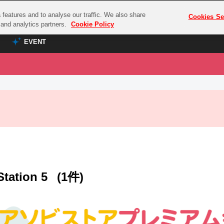
features and to analyse our traffic. We also share
プレミアム会員と
Cookies Se
g and analytics partners.
Cookie Policy
EVENT
EVENT
ラブライブ！シリーズ
プレミアム会員と
TOP
ASOBI TICKET
の達人
ラブライブ！
ラブライブ！サンシャイン‼
ASOBI STAGE
COMBAT
ラブライブ！虹ヶ咲学園スクールアイドル同好会
その他先行受付
クマン
ラブライブ！スーパースター!!
コクラシック
アイドリッシュセブン
Station 5
(1件)
ノオマジック
モフモフパレード
ダムシリーズ
ゴンボール