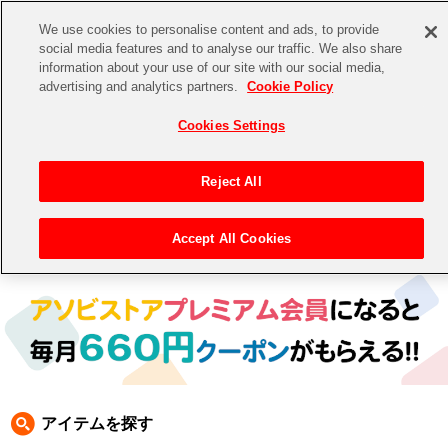
We use cookies to personalise content and ads, to provide
social media features and to analyse our traffic. We also share
information about your use of our site with our social media,
CHANNEL
STORE
EVENT
advertising and analytics partners.
Cookie Policy
グッズ
ゲーム
電子書籍
CD / Blu-ray
Cookies Settings
キャラクター
ジャンル
CHANNEL
アイドルマスターシリーズ
イベントグッズ
【重要】二段階認証設定およびID・パスワード管理のお願い
Reject All
ASOBI CHANNEL TOP
トイ・ホビー
アイドルマスター
【重要】「代金引換」決済および納品書同梱の終了のお知らせ
Accept All Cookies
トップ
生活雑貨
> 商品ジャンル >
CD＆BD
>
CD
> アイドルマスター CD
STORE
アイドルマスター シンデレラガールズ
ASOBI STORE TOP
グッズ
アイドルマスター ミリオンライブ！
ゲーム
電子書籍
アイドルマスター SideM
CD / Blu-ray
アイドルマスター シャイニーカラーズ
アイテムを探す
EVENT
学園アイドルマスター