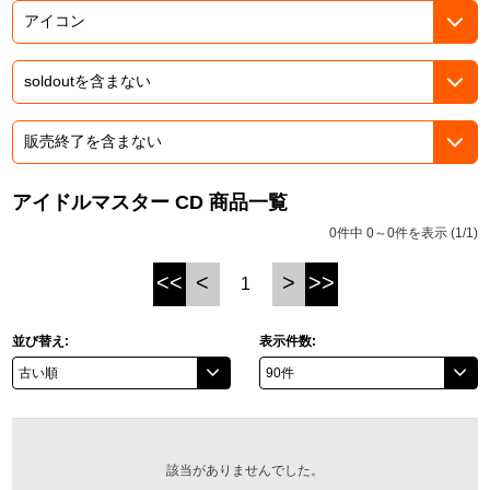
ASOBI TICKET
ASOBI STAGE
プロジェクトアイマス ヴイアライヴ
その他先行受付
テイルズ オブ シリーズ
電音部
プレミアム会員とは
鉄拳
アイドルマスター CD 商品一覧
0件中 0～0件を表示 (1/1)
太鼓の達人
<<
<
>
>>
1
ACE COMBAT
パックマン
並び替え:
表示件数:
ナムコクラシック
スサノオマジック
該当がありませんでした。
ガンダムシリーズ