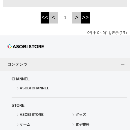
ドラゴンボール
<<
<
>
>>
1
ラブライブ！シリーズ
0件中 0～0件を表示 (1/1)
ラブライブ！
ラブライブ！サンシャイン‼
コンテンツ
ラブライブ！虹ヶ咲学園スクールアイドル同好会
CHANNEL
ラブライブ！スーパースター!!
ASOBI CHANNEL
アイドリッシュセブン
STORE
モフモフパレード
ASOBI STORE
グッズ
ゲーム
電子書籍