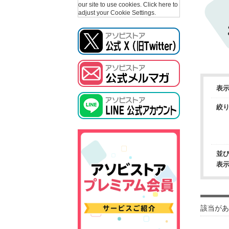
our site to use cookies.
Click here to
adjust your Cookie Settings.
表
絞
並
表
該当があ