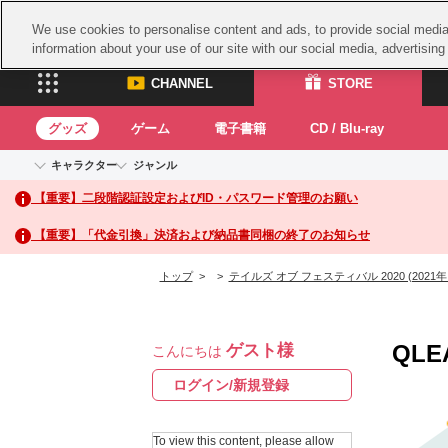
We use cookies to personalise content and ads, to provide social media 
information about your use of our site with our social media, advertisin
CHANNEL
STORE
グッズ
ゲーム
電子書籍
CD / Blu-ray
キャラクター
ジャンル
CHANNEL
STORE
【重要】二段階認証設定およびID・パスワード管理のお願い
アイドルマスターシリーズ
イベントグッズ
鉄拳
ASOBI CHANNEL TOP
ASOBI STORE 
トイ・ホビー
太鼓
アイドルマスター
【重要】「代金引換」決済および納品書同梱の終了のお知らせ
アイドルマスター シンデレラガールズ
グッズ
生活雑貨
ACE 
アイドルマスター ミリオンライブ！
トップ
>
>
テイルズ オブ フェスティバル 2020 (2021年
ゲーム
パッ
アイドルマスター SideM
アイドルマスター シャイニーカラーズ
ナム
電子書籍
学園アイドルマスター
QLE
ゲスト様
スサ
こんにちは
CD / Blu-ray
プロジェクトアイマス ヴイアライヴ
ガン
ログイン/新規登録
テイルズ オブ シリーズ
ドラ
電音部
To view this content, please allow