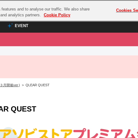
features and to analyse our traffic. We also share
プレミアム会員と
Cookies Se
g and analytics partners.
Cookie Policy
EVENT
EVENT
ラブライブ！シリーズ
プレミアム会員と
TOP
ASOBI TICKET
の達人
ラブライブ！
ラブライブ！サンシャイン‼
ASOBI STAGE
COMBAT
ラブライブ！虹ヶ咲学園スクールアイドル同好会
３月開催ver.)
> QLEAR QUEST
その他先行受付
クマン
ラブライブ！スーパースター!!
コクラシック
アイドリッシュセブン
AR QUEST
ノオマジック
モフモフパレード
ダムシリーズ
ゴンボール