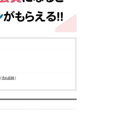
 [
売れ筋順
]