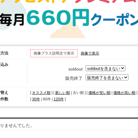
示方法
画像プラス説明文で表示
画像で表示
り込み
soldout
販売終了
び替え
[
オススメ順
] [
新しい順
| 古い順 ] [
価格が安い順
|
価格が高い順
]
示件数
[ 
30件
 | 
90件
 | 
120件
 ]
りませんでした。