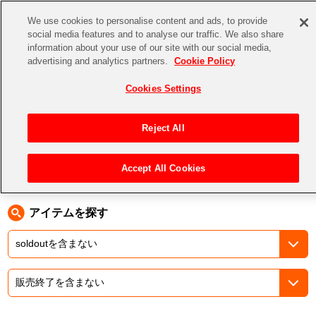
We use cookies to personalise content and ads, to provide
social media features and to analyse our traffic. We also share
information about your use of our site with our social media,
CHANNEL
STORE
EVENT
advertising and analytics partners.
Cookie Policy
グッズ
ゲーム
電子書籍
CD / Blu-ray
Cookies Settings
キャラクター
ジャンル
CHANNEL
アイドルマスターシリーズ
イベントグッズ
【重要】二段階認証設定およびID・パスワード管理のお願い
Reject All
ASOBI CHANNEL TOP
トイ・ホビー
アイドルマスター
【重要】「代金引換」決済および納品書同梱の終了のお知らせ
Accept All Cookies
トップ
生活雑貨
>
> THE IDOLM@STER SHINY COLORS 6.5th Anniversary LIVE“Chapter 283”
STORE
アイドルマスター シンデレラガールズ
ASOBI STORE TOP
グッズ
アイドルマスター ミリオンライブ！
アイテムを探す
ゲーム
電子書籍
アイドルマスター SideM
CD / Blu-ray
アイドルマスター シャイニーカラーズ
EVENT
学園アイドルマスター