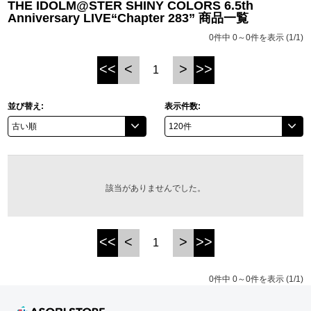
THE IDOLM@STER SHINY COLORS 6.5th
Anniversary LIVE“Chapter 283” 商品一覧
ASOBI TICKET
ASOBI STAGE
プロジェクトアイマス ヴイアライヴ
0件中 0～0件を表示 (1/1)
その他先行受付
テイルズ オブ シリーズ
<<
<
>
>>
1
電音部
並び替え:
表示件数:
プレミアム会員とは
鉄拳
太鼓の達人
ACE COMBAT
該当がありませんでした。
パックマン
<<
<
>
>>
1
ナムコクラシック
スサノオマジック
0件中 0～0件を表示 (1/1)
ガンダムシリーズ