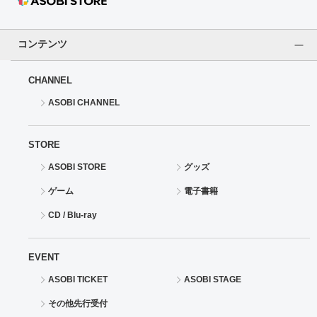
ドラゴンボール
コンテンツ
ラブライブ！シリーズ
CHANNEL
ラブライブ！
ASOBI CHANNEL
ラブライブ！サンシャイン‼
STORE
ラブライブ！虹ヶ咲学園スクールアイドル同好会
ASOBI STORE
グッズ
ゲーム
電子書籍
ラブライブ！スーパースター!!
CD / Blu-ray
アイドリッシュセブン
EVENT
モフモフパレード
ASOBI TICKET
ASOBI STAGE
その他先行受付