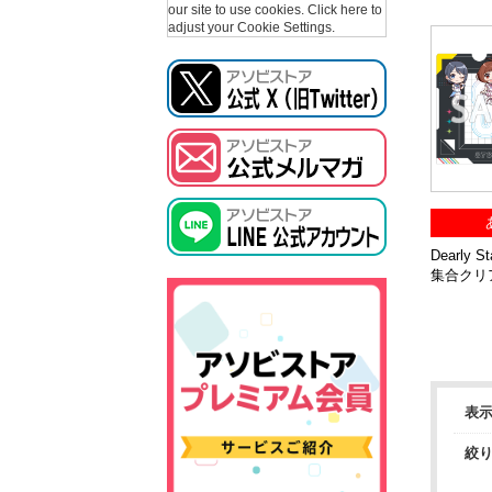
our site to use cookies.
Click here to
adjust your Cookie Settings.
Dearly S
集合クリ
表
絞