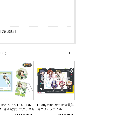
 [
売れ筋順
]
ES.)
｜1｜
-liv 876 PRODUCTION
Dearly Stars×vα-liv 全員集
ES. 開催記念公式グッズセ
合クリアファイル
ト【秋月涼】