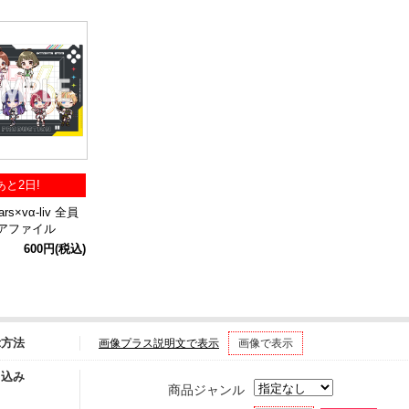
あと2日!
tars×vα-liv 全員
アファイル
600円
(税込)
示方法
画像プラス説明文で表示
画像で表示
り込み
商品ジャンル