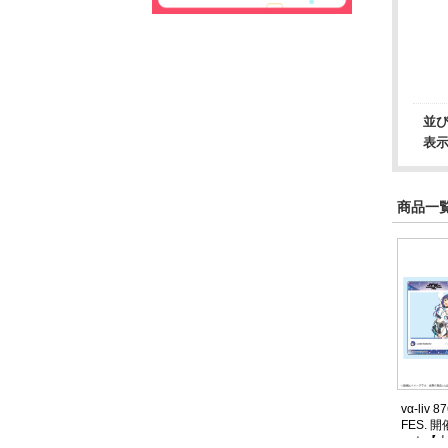
並
表
商品一覧
vα-liv 
FES.
ット【