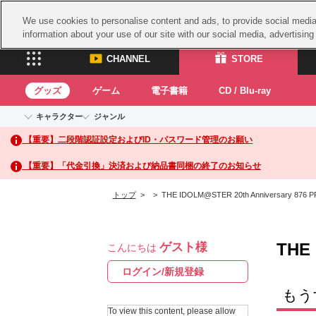
We use cookies to personalise content and ads, to provide social media 
information about your use of our site with our social media, advertisin
CHANNEL
STORE
グッズ
ゲーム
電子書籍
CD / Blu-ray
キャラクター
ジャンル
CHANNEL
STORE
【重要】二段階認証設定およびID・パスワード管理のお願い
アイドルマスターシリーズ
イベントグッズ
鉄拳
ASOBI CHANNEL TOP
ASOBI STORE 
トイ・ホビー
太鼓
アイドルマスター
【重要】「代金引換」決済および納品書同梱の終了のお知らせ
アイドルマスター シンデレラガールズ
グッズ
生活雑貨
ACE 
アイドルマスター ミリオンライブ！
トップ
>
> THE IDOLM@STER 20th Anniversary 876 
ゲーム
パッ
アイドルマスター SideM
アイドルマスター シャイニーカラーズ
ナム
電子書籍
学園アイドルマスター
THE 
ゲスト様
スサ
こんにちは
CD / Blu-ray
プロジェクトアイマス ヴイアライヴ
ガン
ログイン/新規登録
テイルズ オブ シリーズ
ドラ
もう
電音部
To view this content, please allow