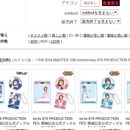
アイコン
soldout
販売終了
び替え
[
オススメ順
] [
新しい順
| 古い順 ] [
価格が安い順
|
価格が高い順
]
示件数
[ 
30件
 | 
90件
 | 
120件
 ]
(5件)
(カテゴリ名：
/ THE IDOLM@STER 20th Anniversary 876 PRODUCTION F
876 PRODUCTION
vα-liv 876 PRODUCTION
vα-liv 876 PRODUCTION
vα
 開催記念公式グッズセ
FES. 開催記念公式グッズセ
FES. 開催記念公式グッズセ
F
上水流宇宙】
ット【日高愛】
ット【水谷絵理】
ッ