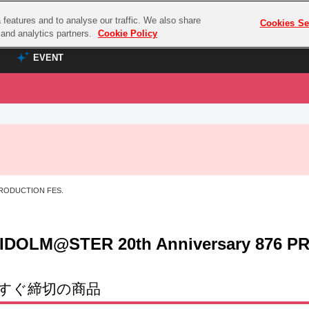
features and to analyse our traffic. We also share
プレミアム会員と
Cookies Se
g and analytics partners.
Cookie Policy
EVENT
EVENT
ラブライブ！シリーズ
プレミアム会員と
TOP
ASOBI TICKET
の達人
ラブライブ！
ラブライブ！サンシャイン‼
ASOBI STAGE
COMBAT
ラブライブ！虹ヶ咲学園スクールアイドル同好会
PRODUCTION FES.
その他先行受付
クマン
ラブライブ！スーパースター!!
コクラシック
アイドリッシュセブン
IDOLM@STER 20th Anniversary 876 P
ノオマジック
モフモフパレード
ダムシリーズ
ゴンボール
すぐ締切の商品