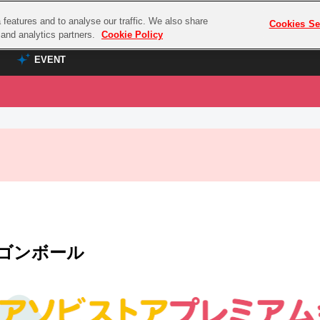
features and to analyse our traffic. We also share
プレミアム会員と
Cookies Se
g and analytics partners.
Cookie Policy
EVENT
EVENT
ラブライブ！シリーズ
プレミアム会員と
TOP
ASOBI TICKET
の達人
ラブライブ！
ラブライブ！サンシャイン‼
ASOBI STAGE
COMBAT
ラブライブ！虹ヶ咲学園スクールアイドル同好会
その他先行受付
クマン
ラブライブ！スーパースター!!
コクラシック
アイドリッシュセブン
ゴンボール
ノオマジック
モフモフパレード
ダムシリーズ
ゴンボール