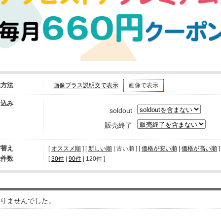
示方法
画像プラス説明文で表示
画像で表示
り込み
soldout
販売終了
び替え
[
オススメ順
] [
新しい順
| 古い順 ] [
価格が安い順
|
価格が高い順
]
示件数
[ 
30件
 | 
90件
 | 
120件
 ]
りませんでした。