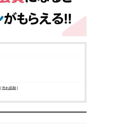
 [
売れ筋順
]