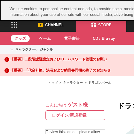
We use cookies to personalise content and ads, to provide social media 
information about your use of our site with our social media, advertisin
CHANNEL
STORE
グッズ
ゲーム
電子書籍
CD / Blu-ray
キャラクター
ジャンル
CHANNEL
STORE
【重要】二段階認証設定およびID・パスワード管理のお願い
アイドルマスターシリーズ
イベントグッズ
鉄拳
ASOBI CHANNEL TOP
ASOBI STORE 
トイ・ホビー
太鼓
アイドルマスター
【重要】「代金引換」決済および納品書同梱の終了のお知らせ
アイドルマスター シンデレラガールズ
グッズ
生活雑貨
ACE 
アイドルマスター ミリオンライブ！
トップ
> キャラクター > ドラゴンボール
ゲーム
パッ
アイドルマスター SideM
アイドルマスター シャイニーカラーズ
ナム
電子書籍
学園アイドルマスター
ドラ
ゲスト様
スサ
こんにちは
CD / Blu-ray
プロジェクトアイマス ヴイアライヴ
ガン
ログイン/新規登録
テイルズ オブ シリーズ
ドラ
電音部
To view this content, please allow