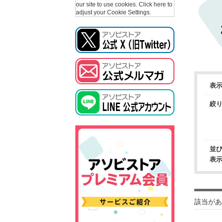
our site to use cookies.
Click here to
adjust your Cookie Settings.
表
絞
並
表
該当があ