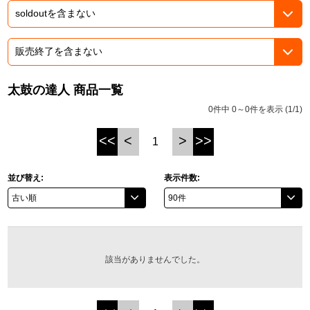
ASOBI TICKET
ASOBI STAGE
プロジェクトアイマス ヴイアライヴ
その他先行受付
テイルズ オブ シリーズ
太鼓の達人 商品一覧
電音部
プレミアム会員とは
0件中 0～0件を表示 (1/1)
鉄拳
<<
<
>
>>
1
太鼓の達人
並び替え:
表示件数:
ACE COMBAT
パックマン
ナムコクラシック
該当がありませんでした。
スサノオマジック
ガンダムシリーズ