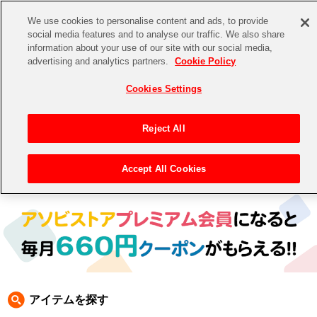
We use cookies to personalise content and ads, to provide
social media features and to analyse our traffic. We also share
information about your use of our site with our social media,
CHANNEL
STORE
EVENT
advertising and analytics partners.
Cookie Policy
グッズ
ゲーム
電子書籍
CD / Blu-ray
Cookies Settings
キャラクター
ジャンル
CHANNEL
アイドルマスターシリーズ
イベントグッズ
【重要】二段階認証設定およびID・パスワード管理のお願い
Reject All
ASOBI CHANNEL TOP
トイ・ホビー
アイドルマスター
【重要】「代金引換」決済および納品書同梱の終了のお知らせ
Accept All Cookies
トップ
生活雑貨
> キャラクター > 太鼓の達人
STORE
アイドルマスター シンデレラガールズ
ASOBI STORE TOP
グッズ
アイドルマスター ミリオンライブ！
ゲーム
電子書籍
アイドルマスター SideM
CD / Blu-ray
アイドルマスター シャイニーカラーズ
アイテムを探す
EVENT
学園アイドルマスター