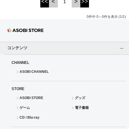
<<
<
>
>>
1
ドラゴンボール
0件中 0～0件を表示 (1/1)
ラブライブ！シリーズ
ラブライブ！
コンテンツ
ラブライブ！サンシャイン‼
CHANNEL
ラブライブ！虹ヶ咲学園スクールアイドル同好会
ASOBI CHANNEL
ラブライブ！スーパースター!!
STORE
アイドリッシュセブン
ASOBI STORE
グッズ
モフモフパレード
ゲーム
電子書籍
CD / Blu-ray