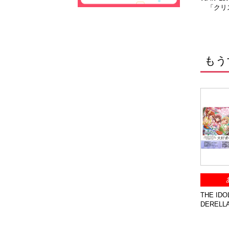
「クリス
ヴ」
もう
THE ID
DERELL
BER O
ケ ＆ 