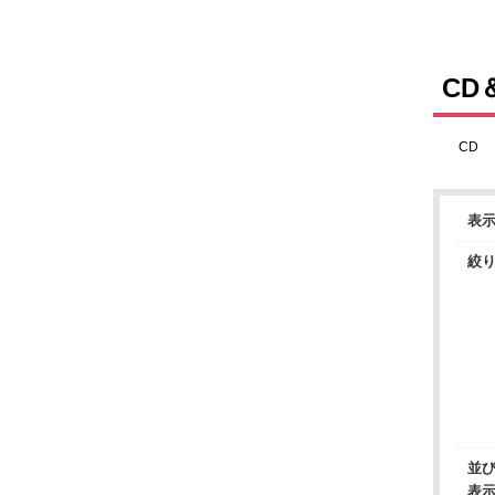
CD
CD
表
絞
並
表