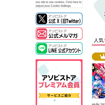
our site to use cookies.
Click here to
adjust your Cookie Settings.
人気
vα-liv 1s