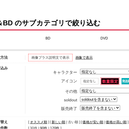
F-LAGS
＆BD のサブカテゴリで絞り込む
BD
DVD
示方法
画像プラス説明文で表示
画像で表示
り込み
キャラクター
アイコン
その他
soldout
販売終了
び替え
[
オススメ順
] [
新しい順
| 古い順 ] [
価格が安い順
|
価格が高い順
]
示件数
[ 
30件
 | 
90件
 | 
120件
 ]