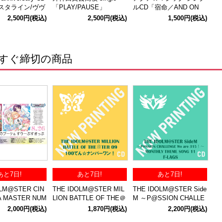
タライン/ヴヴ
「PLAY/PAUSE」
ルCD「宿命／AND ON
E」 通常版
2,500円
(税込)
2,500円
(税込)
1,500円
(税込)
すぐ締切の商品
あと7日!
あと7日!
あと7日!
OLM@STER CIN
THE IDOLM@STER MIL
THE IDOLM@STER Side
A MASTER NUM
LION BATTLE OF THE＠
M ～P@SSION CHALLE
NE! 大好きのブー
TER 09 100てん☆ナンバ
NGE We are 315！～ MO
2,000円
(税込)
1,870円
(税込)
2,200円
(税込)
すりーぷすきっぷ
ーワン！
NTHLY THEME SONG 11