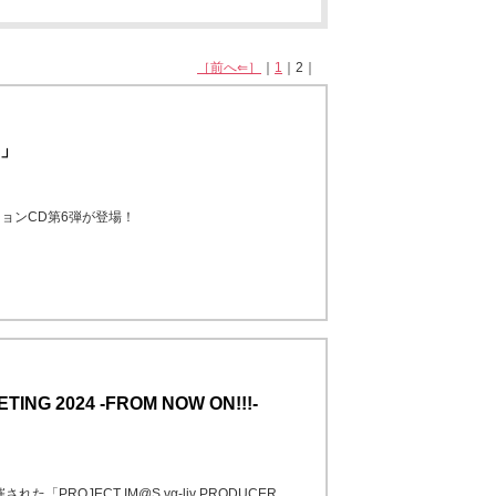
［前へ⇐］
｜
1
｜2｜
に」
ョンCD第6弾が登場！
TING 2024 -FROM NOW ON!!!-
た「PROJECT IM@S vα-liv PRODUCER