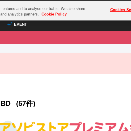
features and to analyse our traffic. We also share
プレミアム会員と
Cookies Se
g and analytics partners.
Cookie Policy
EVENT
EVENT
ラブライブ！シリーズ
プレミアム会員と
TOP
ASOBI TICKET
の達人
ラブライブ！
ラブライブ！サンシャイン‼
ASOBI STAGE
COMBAT
ラブライブ！虹ヶ咲学園スクールアイドル同好会
その他先行受付
クマン
ラブライブ！スーパースター!!
コクラシック
アイドリッシュセブン
BD
(57件)
ノオマジック
モフモフパレード
ダムシリーズ
ゴンボール