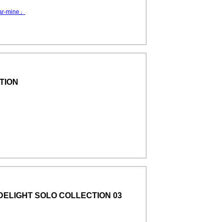
r-mine」
ION
DELIGHT SOLO COLLECTION 03