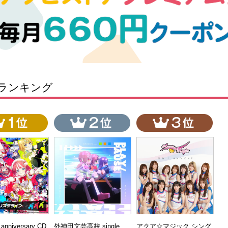
ランキング
t anniversary CD
外神田文芸高校 single
アクア☆マジック シング