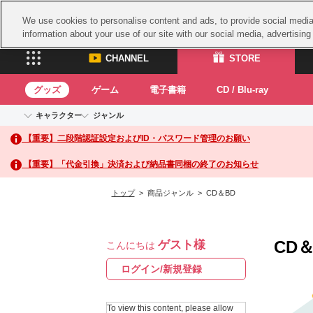
We use cookies to personalise content and ads, to provide social media 
information about your use of our site with our social media, advertisin
CHANNEL
STORE
グッズ
ゲーム
電子書籍
CD / Blu-ray
キャラクター
ジャンル
CHANNEL
STORE
【重要】二段階認証設定およびID・パスワード管理のお願い
アイドルマスターシリーズ
イベントグッズ
鉄拳
ASOBI CHANNEL TOP
ASOBI STORE 
トイ・ホビー
太鼓
アイドルマスター
【重要】「代金引換」決済および納品書同梱の終了のお知らせ
アイドルマスター シンデレラガールズ
グッズ
生活雑貨
ACE 
アイドルマスター ミリオンライブ！
トップ
> 商品ジャンル > CD＆BD
ゲーム
パッ
アイドルマスター SideM
アイドルマスター シャイニーカラーズ
ナム
電子書籍
学園アイドルマスター
CD＆
ゲスト様
スサ
こんにちは
CD / Blu-ray
プロジェクトアイマス ヴイアライヴ
ガン
ログイン/新規登録
テイルズ オブ シリーズ
ドラ
電音部
To view this content, please allow