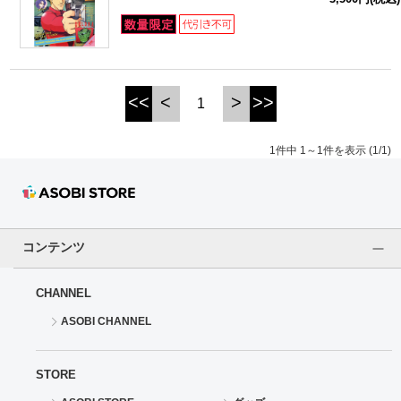
ドラゴンボール
ラブライブ！シリーズ
<<
<
>
>>
1
ラブライブ！
1件中 1～1件を表示 (1/1)
ラブライブ！サンシャイン‼
ラブライブ！虹ヶ咲学園スクールアイドル同好会
ラブライブ！スーパースター!!
コンテンツ
アイドリッシュセブン
CHANNEL
ASOBI CHANNEL
モフモフパレード
STORE