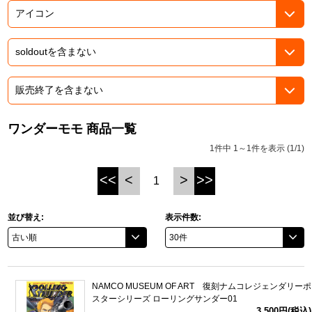
ASOBI TICKET
ASOBI STAGE
プロジェクトアイマス ヴイアライヴ
その他先行受付
テイルズ オブ シリーズ
電音部
プレミアム会員とは
鉄拳
ワンダーモモ 商品一覧
1件中 1～1件を表示 (1/1)
太鼓の達人
<<
<
>
>>
1
ACE COMBAT
パックマン
並び替え:
表示件数:
ナムコクラシック
スサノオマジック
NAMCO MUSEUM OF ART 復刻ナムコレジェンダリーポ
スターシリーズ ローリングサンダー01
ガンダムシリーズ
3,500円(税込)