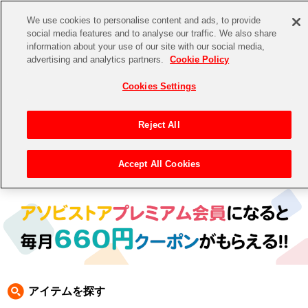
We use cookies to personalise content and ads, to provide
social media features and to analyse our traffic. We also share
information about your use of our site with our social media,
CHANNEL
STORE
EVENT
advertising and analytics partners.
Cookie Policy
グッズ
ゲーム
電子書籍
CD / Blu-ray
Cookies Settings
キャラクター
ジャンル
CHANNEL
アイドルマスターシリーズ
イベントグッズ
【重要】二段階認証設定およびID・パスワード管理のお願い
Reject All
ASOBI CHANNEL TOP
トイ・ホビー
アイドルマスター
【重要】「代金引換」決済および納品書同梱の終了のお知らせ
Accept All Cookies
トップ
生活雑貨
> キャラクター > ワンダーモモ
STORE
アイドルマスター シンデレラガールズ
ASOBI STORE TOP
グッズ
アイドルマスター ミリオンライブ！
ゲーム
電子書籍
アイドルマスター SideM
CD / Blu-ray
アイドルマスター シャイニーカラーズ
アイテムを探す
EVENT
学園アイドルマスター