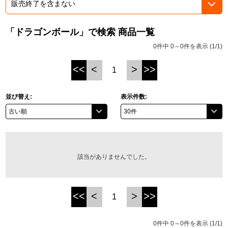
ASOBI TICKET
ASOBI STAGE
プロジェクトアイマス ヴイアライヴ
「ドラゴンボール」で検索 商品一覧
その他先行受付
テイルズ オブ シリーズ
0件中 0～0件を表示 (1/1)
電音部
<<
<
>
>>
1
プレミアム会員とは
鉄拳
並び替え:
表示件数:
太鼓の達人
ACE COMBAT
該当がありませんでした。
パックマン
ナムコクラシック
<<
<
>
>>
1
スサノオマジック
0件中 0～0件を表示 (1/1)
ガンダムシリーズ