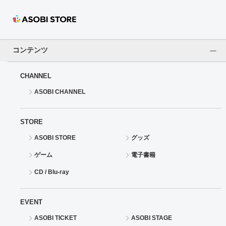
ドラゴンボール
ラブライブ！シリーズ
コンテンツ
ラブライブ！
CHANNEL
ラブライブ！サンシャイン‼
ASOBI CHANNEL
ラブライブ！虹ヶ咲学園スクールアイドル同好会
STORE
ASOBI STORE
グッズ
ラブライブ！スーパースター!!
ゲーム
電子書籍
アイドリッシュセブン
CD / Blu-ray
モフモフパレード
EVENT
ASOBI TICKET
ASOBI STAGE