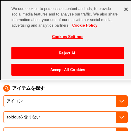
We use cookies to personalise content and ads, to provide
social media features and to analyse our traffic. We also share
information about your use of our site with our social media,
CHANNEL
STORE
EVENT
advertising and analytics partners.
Cookie Policy
グッズ
ゲーム
電子書籍
CD / Blu-ray
Cookies Settings
キャラクター
ジャンル
CHANNEL
アイドルマスターシリーズ
イベントグッズ
【重要】二段階認証設定およびID・パスワード管理のお願い
Reject All
ASOBI CHANNEL TOP
トイ・ホビー
アイドルマスター
【重要】「代金引換」決済および納品書同梱の終了のお知らせ
Accept All Cookies
トップ
生活雑貨
> キーワード > ドラゴンボール
STORE
アイドルマスター シンデレラガールズ
ASOBI STORE TOP
グッズ
アイドルマスター ミリオンライブ！
アイテムを探す
ゲーム
電子書籍
アイドルマスター SideM
CD / Blu-ray
アイドルマスター シャイニーカラーズ
EVENT
学園アイドルマスター