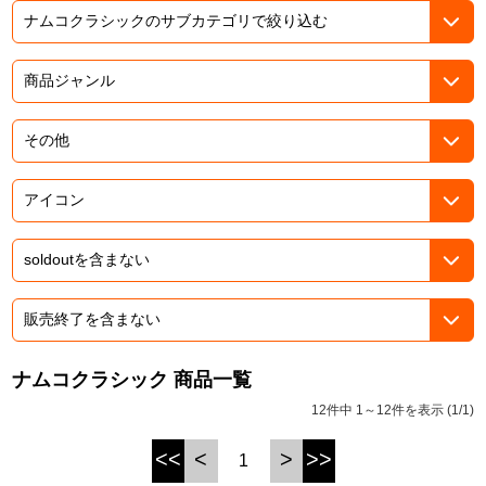
ASOBI TICKET
ASOBI STAGE
プロジェクトアイマス ヴイアライヴ
その他先行受付
テイルズ オブ シリーズ
電音部
プレミアム会員とは
鉄拳
太鼓の達人
ACE COMBAT
パックマン
ナムコクラシック 商品一覧
ナムコクラシック
12件中 1～12件を表示 (1/1)
スサノオマジック
<<
<
>
>>
1
ガンダムシリーズ