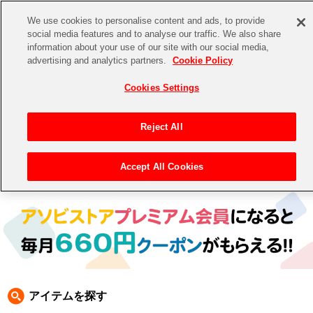
We use cookies to personalise content and ads, to provide
social media features and to analyse our traffic. We also share
information about your use of our site with our social media,
CHANNEL
STORE
EVENT
advertising and analytics partners.
Cookie Policy
グッズ
ゲーム
電子書籍
CD / Blu-ray
Cookies Settings
キャラクター
ジャンル
CHANNEL
アイドルマスターシリーズ
イベントグッズ
【重要】二段階認証設定およびID・パスワード管理のお願い
Reject All
ASOBI CHANNEL TOP
トイ・ホビー
アイドルマスター
【重要】「代金引換」決済および納品書同梱の終了のお知らせ
Accept All Cookies
トップ
生活雑貨
> キャラクター > ナムコクラシック
STORE
アイドルマスター シンデレラガールズ
ASOBI STORE TOP
グッズ
アイドルマスター ミリオンライブ！
ゲーム
電子書籍
アイドルマスター SideM
CD / Blu-ray
アイドルマスター シャイニーカラーズ
アイテムを探す
EVENT
学園アイドルマスター