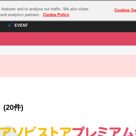
features and to analyse our traffic. We also share
プレミアム会員と
Cookies Se
g and analytics partners.
Cookie Policy
EVENT
EVENT
ラブライブ！シリーズ
プレミアム会員と
TOP
ASOBI TICKET
の達人
ラブライブ！
ラブライブ！サンシャイン‼
ASOBI STAGE
COMBAT
ラブライブ！虹ヶ咲学園スクールアイドル同好会
その他先行受付
クマン
ラブライブ！スーパースター!!
コクラシック
アイドリッシュセブン
(20件)
ノオマジック
モフモフパレード
ダムシリーズ
ゴンボール