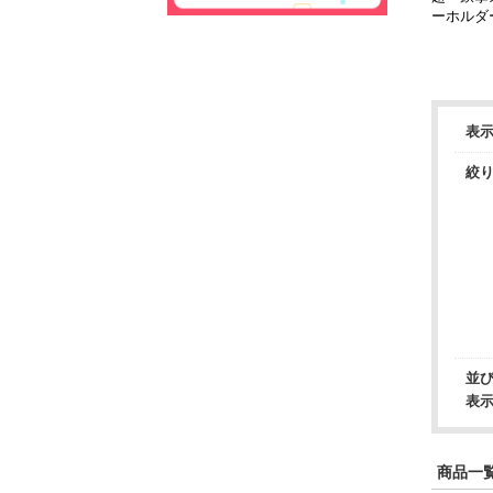
ーホルダー 
表
絞
並
表
商品一覧