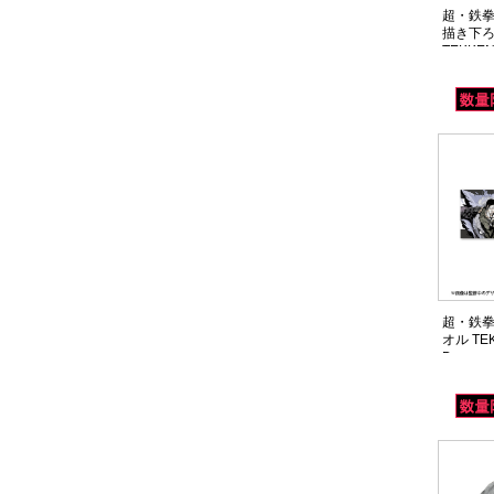
超・鉄拳
描き下
TEKKEN 
超・鉄拳
オル TEK
Dragun