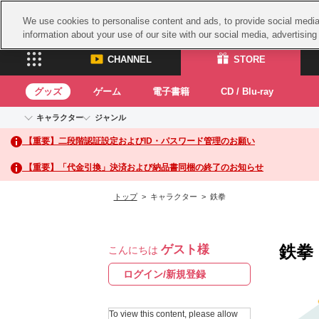
We use cookies to personalise content and ads, to provide social media 
information about your use of our site with our social media, advertisin
CHANNEL
STORE
グッズ
ゲーム
電子書籍
CD / Blu-ray
キャラクター
ジャンル
CHANNEL
STORE
【重要】二段階認証設定およびID・パスワード管理のお願い
アイドルマスターシリーズ
イベントグッズ
鉄拳
ASOBI CHANNEL TOP
ASOBI STORE 
トイ・ホビー
太鼓
アイドルマスター
【重要】「代金引換」決済および納品書同梱の終了のお知らせ
アイドルマスター シンデレラガールズ
グッズ
生活雑貨
ACE 
アイドルマスター ミリオンライブ！
トップ
> キャラクター > 鉄拳
ゲーム
パッ
アイドルマスター SideM
アイドルマスター シャイニーカラーズ
ナム
電子書籍
学園アイドルマスター
鉄拳
ゲスト様
スサ
こんにちは
CD / Blu-ray
プロジェクトアイマス ヴイアライヴ
ガン
ログイン/新規登録
テイルズ オブ シリーズ
ドラ
電音部
To view this content, please allow