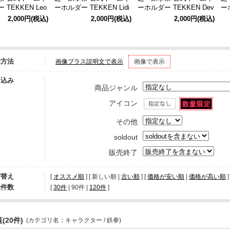
TEKKEN Leo
ーホルダー TEKKEN Lidi
ーホルダー TEKKEN Dev
ー
a Sobieska
il Jin
da
2,000円
(税込)
2,000円
(税込)
2,000円
(税込)
示方法
画像プラス説明文で表示
画像で表示
り込み
商品ジャンル
アイコン
その他
soldout
販売終了
び替え
[
オススメ順
] [ 新しい順 |
古い順
] [
価格が安い順
|
価格が高い順
]
示件数
[ 
30件
 | 
90件
 | 
120件
 ]
(20件)
(カテゴリ名：キャラクター / 鉄拳)