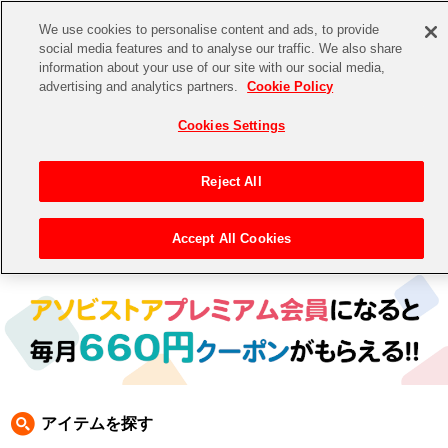
We use cookies to personalise content and ads, to provide
social media features and to analyse our traffic. We also share
information about your use of our site with our social media,
CHANNEL
STORE
EVENT
advertising and analytics partners.
Cookie Policy
グッズ
ゲーム
電子書籍
CD / Blu-ray
Cookies Settings
キャラクター
ジャンル
CHANNEL
アイドルマスターシリーズ
イベントグッズ
【重要】二段階認証設定およびID・パスワード管理のお願い
Reject All
ASOBI CHANNEL TOP
トイ・ホビー
アイドルマスター
【重要】「代金引換」決済および納品書同梱の終了のお知らせ
Accept All Cookies
トップ
生活雑貨
> キャラクター >
アイドルマスター シリーズ
> アイドルマスター
STORE
アイドルマスター シンデレラガールズ
ASOBI STORE TOP
グッズ
アイドルマスター ミリオンライブ！
ゲーム
電子書籍
アイドルマスター SideM
CD / Blu-ray
アイドルマスター シャイニーカラーズ
アイテムを探す
EVENT
学園アイドルマスター