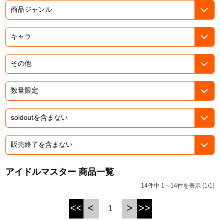
ASOBI TICKET
ASOBI STAGE
プロジェクトアイマス ヴイアライヴ
その他先行受付
テイルズ オブ シリーズ
電音部
プレミアム会員とは
鉄拳
太鼓の達人
ACE COMBAT
パックマン
アイドルマスター 商品一覧
ナムコクラシック
14件中 1～14件を表示 (1/1)
スサノオマジック
<<
<
>
>>
1
ガンダムシリーズ