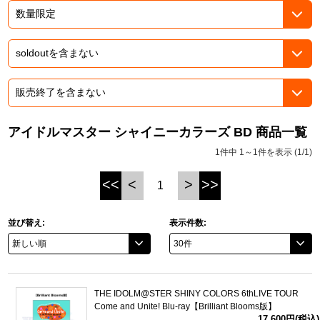
ASOBI TICKET
ASOBI STAGE
プロジェクトアイマス ヴイアライヴ
その他先行受付
テイルズ オブ シリーズ
電音部
プレミアム会員とは
鉄拳
アイドルマスター シャイニーカラーズ BD 商品一覧
1件中 1～1件を表示 (1/1)
太鼓の達人
<<
<
>
>>
1
ACE COMBAT
パックマン
並び替え:
表示件数:
ナムコクラシック
スサノオマジック
THE IDOLM@STER SHINY COLORS 6thLIVE TOUR
Come and Unite! Blu-ray【Brilliant Blooms版】
ガンダムシリーズ
17,600円(税込)