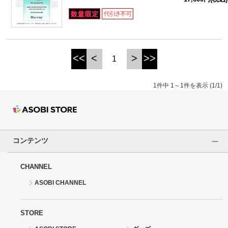
ドラゴンボール
ラブライブ！シリーズ
<<
<
>
>>
1
ラブライブ！
1件中 1～1件を表示 (1/1)
ラブライブ！サンシャイン‼
ラブライブ！虹ヶ咲学園スクールアイドル同好会
ラブライブ！スーパースター!!
コンテンツ
アイドリッシュセブン
CHANNEL
ASOBI CHANNEL
モフモフパレード
STORE