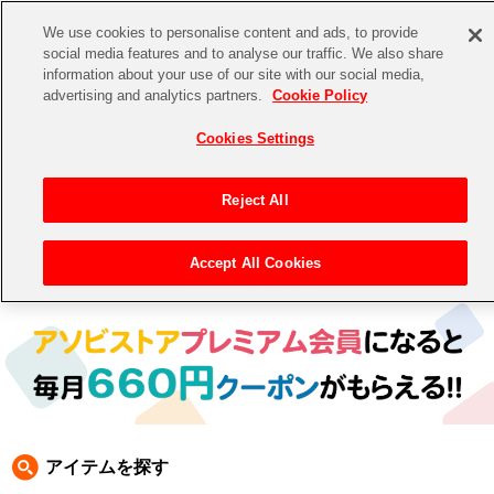
We use cookies to personalise content and ads, to provide
social media features and to analyse our traffic. We also share
information about your use of our site with our social media,
CHANNEL
STORE
EVENT
advertising and analytics partners.
Cookie Policy
グッズ
ゲーム
電子書籍
CD / Blu-ray
Cookies Settings
キャラクター
ジャンル
CHANNEL
アイドルマスターシリーズ
イベントグッズ
【重要】二段階認証設定およびID・パスワード管理のお願い
Reject All
ASOBI CHANNEL TOP
トイ・ホビー
アイドルマスター
【重要】「代金引換」決済および納品書同梱の終了のお知らせ
Accept All Cookies
トップ
生活雑貨
> 商品ジャンル >
CD＆BD
>
BD
> アイドルマスター シャイニーカラーズ BD
STORE
アイドルマスター シンデレラガールズ
ASOBI STORE TOP
グッズ
アイドルマスター ミリオンライブ！
ゲーム
電子書籍
アイドルマスター SideM
CD / Blu-ray
アイドルマスター シャイニーカラーズ
アイテムを探す
EVENT
学園アイドルマスター