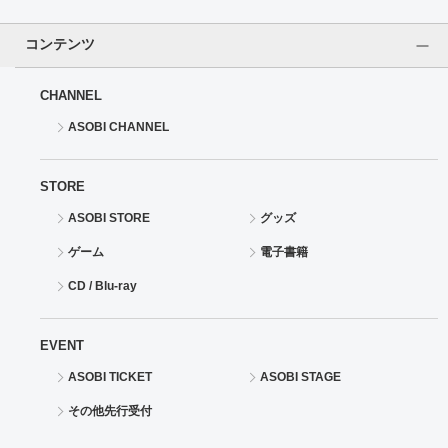
ドラゴンボール
コンテンツ
ラブライブ！シリーズ
CHANNEL
ASOBI CHANNEL
ラブライブ！
ラブライブ！サンシャイン‼
STORE
ASOBI STORE
グッズ
ラブライブ！虹ヶ咲学園スクールアイドル同好会
ゲーム
電子書籍
ラブライブ！スーパースター!!
CD / Blu-ray
アイドリッシュセブン
EVENT
モフモフパレード
ASOBI TICKET
ASOBI STAGE
その他先行受付