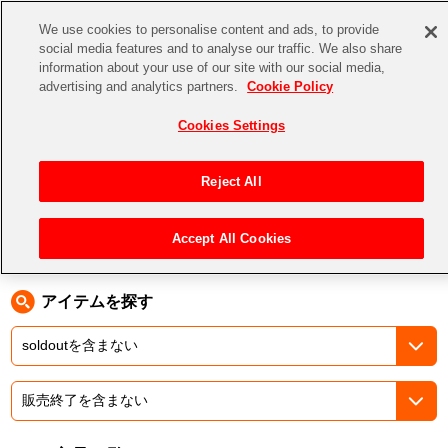
We use cookies to personalise content and ads, to provide
social media features and to analyse our traffic. We also share
information about your use of our site with our social media,
CHANNEL
STORE
EVENT
advertising and analytics partners.
Cookie Policy
グッズ
ゲーム
電子書籍
CD / Blu-ray
Cookies Settings
キャラクター
ジャンル
CHANNEL
アイドルマスターシリーズ
イベントグッズ
【重要】二段階認証設定およびID・パスワード管理のお願い
Reject All
ASOBI CHANNEL TOP
トイ・ホビー
アイドルマスター
【重要】「代金引換」決済および納品書同梱の終了のお知らせ
Accept All Cookies
トップ
生活雑貨
> キャラクター > Fate
STORE
アイドルマスター シンデレラガールズ
ASOBI STORE TOP
グッズ
アイドルマスター ミリオンライブ！
アイテムを探す
ゲーム
電子書籍
アイドルマスター SideM
CD / Blu-ray
アイドルマスター シャイニーカラーズ
EVENT
学園アイドルマスター