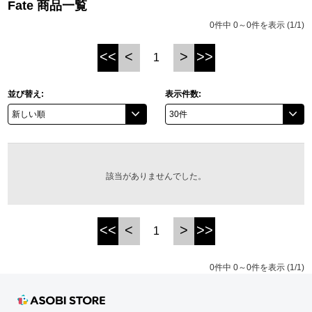
Fate 商品一覧
ASOBI TICKET
ASOBI STAGE
0件中 0～0件を表示 (1/1)
プロジェクトアイマス ヴイアライヴ
<<
<
>
>>
1
その他先行受付
テイルズ オブ シリーズ
電音部
並び替え:
表示件数:
プレミアム会員とは
鉄拳
太鼓の達人
該当がありませんでした。
ACE COMBAT
パックマン
<<
<
>
>>
1
ナムコクラシック
0件中 0～0件を表示 (1/1)
スサノオマジック
ガンダムシリーズ