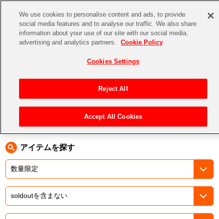
We use cookies to personalise content and ads, to provide
social media features and to analyse our traffic. We also share
information about your use of our site with our social media,
CHANNEL
STORE
EVENT
advertising and analytics partners.
Cookie Policy
グッズ
ゲーム
電子書籍
CD / Blu-ray
Cookies Settings
キャラクター
ジャンル
CHANNEL
アイドルマスターシリーズ
イベントグッズ
【重要】二段階認証設定およびID・パスワード管理のお願い
Reject All
ASOBI CHANNEL TOP
トイ・ホビー
アイドルマスター
【重要】「代金引換」決済および納品書同梱の終了のお知らせ
Accept All Cookies
トップ
生活雑貨
> キャラクター > キャプテン翼2
STORE
アイドルマスター シンデレラガールズ
ASOBI STORE TOP
グッズ
アイドルマスター ミリオンライブ！
アイテムを探す
ゲーム
電子書籍
アイドルマスター SideM
CD / Blu-ray
アイドルマスター シャイニーカラーズ
EVENT
学園アイドルマスター