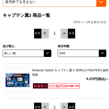
ASOBI TICKET
ASOBI STAGE
プロジェクトアイマス ヴイアライヴ
キャプテン翼2 商品一覧
その他先行受付
テイルズ オブ シリーズ
1件中 1～1件を表示 (1/1)
電音部
<<
<
>
>>
1
プレミアム会員とは
鉄拳
並び替え:
表示件数:
太鼓の達人
ACE COMBAT
Nintendo Switch キャプテン翼２ WORLD FIGHTERS 超特
装版
パックマン
8,470円(税込)～
ナムコクラシック
スサノオマジック
<<
<
>
>>
1
ガンダムシリーズ