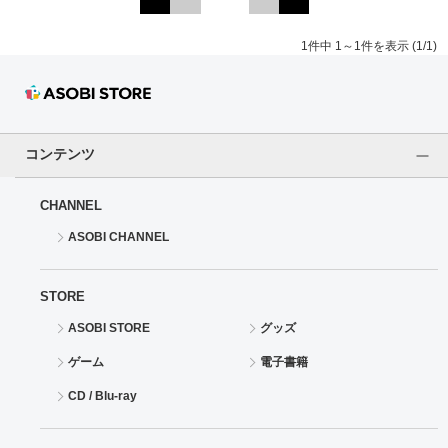
ドラゴンボール
1件中 1～1件を表示 (1/1)
ラブライブ！シリーズ
ラブライブ！
コンテンツ
ラブライブ！サンシャイン‼
CHANNEL
ラブライブ！虹ヶ咲学園スクールアイドル同好会
ASOBI CHANNEL
ラブライブ！スーパースター!!
STORE
アイドリッシュセブン
ASOBI STORE
グッズ
ゲーム
電子書籍
モフモフパレード
CD / Blu-ray