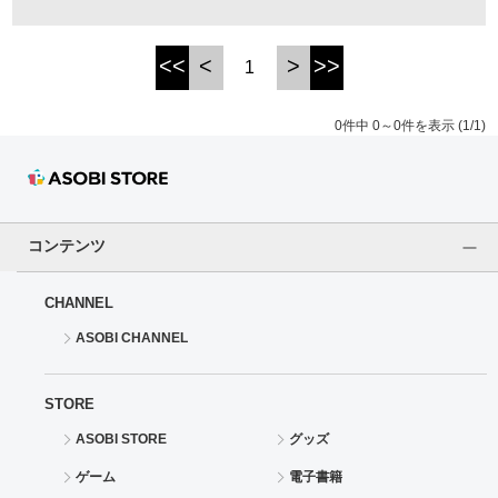
ドラゴンボール
<<
<
>
>>
1
ラブライブ！シリーズ
0件中 0～0件を表示 (1/1)
ラブライブ！
ラブライブ！サンシャイン‼
コンテンツ
ラブライブ！虹ヶ咲学園スクールアイドル同好会
CHANNEL
ラブライブ！スーパースター!!
ASOBI CHANNEL
アイドリッシュセブン
STORE
モフモフパレード
ASOBI STORE
グッズ
ゲーム
電子書籍