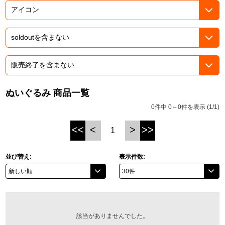
ASOBI TICKET
ASOBI STAGE
プロジェクトアイマス ヴイアライヴ
その他先行受付
テイルズ オブ シリーズ
電音部
プレミアム会員とは
鉄拳
ぬいぐるみ 商品一覧
0件中 0～0件を表示 (1/1)
太鼓の達人
<<
<
>
>>
1
ACE COMBAT
パックマン
並び替え:
表示件数:
ナムコクラシック
スサノオマジック
該当がありませんでした。
ガンダムシリーズ