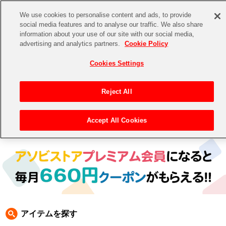
We use cookies to personalise content and ads, to provide
social media features and to analyse our traffic. We also share
information about your use of our site with our social media,
CHANNEL
STORE
EVENT
advertising and analytics partners.
Cookie Policy
グッズ
ゲーム
電子書籍
CD / Blu-ray
Cookies Settings
キャラクター
ジャンル
CHANNEL
アイドルマスターシリーズ
イベントグッズ
【重要】二段階認証設定およびID・パスワード管理のお願い
Reject All
ASOBI CHANNEL TOP
トイ・ホビー
アイドルマスター
【重要】「代金引換」決済および納品書同梱の終了のお知らせ
Accept All Cookies
トップ
生活雑貨
> 商品ジャンル >
トイ・ホビー(フィギュア＆ぬいぐるみ)
> ぬいぐるみ
STORE
アイドルマスター シンデレラガールズ
ASOBI STORE TOP
グッズ
アイドルマスター ミリオンライブ！
ゲーム
電子書籍
アイドルマスター SideM
CD / Blu-ray
アイドルマスター シャイニーカラーズ
アイテムを探す
EVENT
学園アイドルマスター