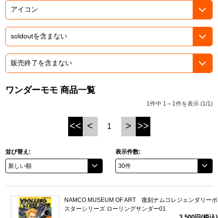
ASOBI TICKET
ASOBI STAGE
プロジェクトアイマス ヴイアライヴ
その他先行受付
テイルズ オブ シリーズ
電音部
プレミアム会員とは
鉄拳
ワンダーモモ 商品一覧
1件中 1～1件を表示 (1/1)
太鼓の達人
<<
<
>
>>
1
ACE COMBAT
パックマン
並び替え:
表示件数:
ナムコクラシック
スサノオマジック
NAMCO MUSEUM OF ART 復刻ナムコレジェンダリーポ
スターシリーズ ローリングサンダー01
ガンダムシリーズ
3,500円(税込)