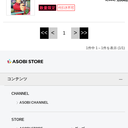
ドラゴンボール
ラブライブ！シリーズ
<<
<
>
>>
1
ラブライブ！
1件中 1～1件を表示 (1/1)
ラブライブ！サンシャイン‼
ラブライブ！虹ヶ咲学園スクールアイドル同好会
ラブライブ！スーパースター!!
コンテンツ
アイドリッシュセブン
CHANNEL
ASOBI CHANNEL
モフモフパレード
STORE