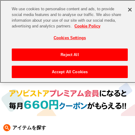
We use cookies to personalise content and ads, to provide
social media features and to analyse our traffic. We also share
information about your use of our site with our social media,
CHANNEL
STORE
EVENT
advertising and analytics partners.
Cookie Policy
グッズ
ゲーム
電子書籍
CD / Blu-ray
Cookies Settings
キャラクター
ジャンル
CHANNEL
アイドルマスターシリーズ
イベントグッズ
【重要】二段階認証設定およびID・パスワード管理のお願い
Reject All
ASOBI CHANNEL TOP
トイ・ホビー
アイドルマスター
【重要】「代金引換」決済および納品書同梱の終了のお知らせ
Accept All Cookies
トップ
生活雑貨
> キャラクター > ワンダーモモ
STORE
アイドルマスター シンデレラガールズ
ASOBI STORE TOP
グッズ
アイドルマスター ミリオンライブ！
ゲーム
電子書籍
アイドルマスター SideM
CD / Blu-ray
アイドルマスター シャイニーカラーズ
アイテムを探す
EVENT
学園アイドルマスター