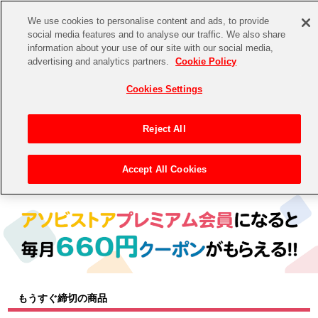
We use cookies to personalise content and ads, to provide
social media features and to analyse our traffic. We also share
information about your use of our site with our social media,
CHANNEL
STORE
EVENT
advertising and analytics partners.
Cookie Policy
グッズ
ゲーム
電子書籍
CD / Blu-ray
Cookies Settings
キャラクター
ジャンル
CHANNEL
アイドルマスターシリーズ
イベントグッズ
【重要】二段階認証設定およびID・パスワード管理のお願い
Reject All
ASOBI CHANNEL TOP
トイ・ホビー
アイドルマスター
【重要】「代金引換」決済および納品書同梱の終了のお知らせ
Accept All Cookies
トップ
生活雑貨
> キャラクター >
アイドルマスター シリーズ
> 学園アイドルマスター
STORE
アイドルマスター シンデレラガールズ
ASOBI STORE TOP
グッズ
アイドルマスター ミリオンライブ！
ゲーム
電子書籍
アイドルマスター SideM
CD / Blu-ray
アイドルマスター シャイニーカラーズ
もうすぐ締切の商品
EVENT
学園アイドルマスター