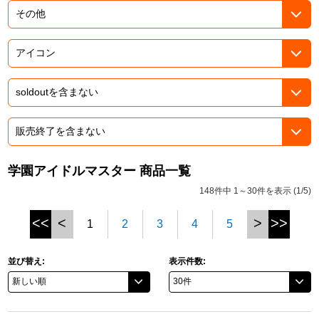
ドラゴンボール
ラブライブ！シリーズ
ラブライブ！
ラブライブ！サンシャイン‼
ラブライブ！虹ヶ咲学園スクールアイドル同好会
学園アイドルマスター 商品一覧
148件中 1～30件を表示 (1/5)
ラブライブ！スーパースター!!
<<
<
>
>>
1
2
3
4
5
アイドリッシュセブン
モフモフパレード
並び替え:
表示件数: