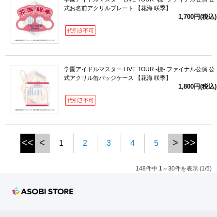
式お名前アクリルプレート 【花海 咲季】
1,700円(税込)
学園アイドルマスター LIVE TOUR -標- ファイナル公演 公
式アクリル缶バッジケース 【花海 咲季】
1,800円(税込)
<<
<
>
>>
1
2
3
4
5
148件中 1～30件を表示 (1/5)