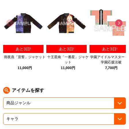
ASOBI TICKET
ASOBI STAGE
プロジェクトアイマス ヴイアライヴ
その他先行受付
テイルズ オブ シリーズ
電音部
プレミアム会員とは
あと3日!
あと3日!
あと3日!
鉄拳
雨夜燕「宣誓」ジャケット
十王星南「一番星」ジャケ
学園アイドルマスター 
ット
学園応援法被
太鼓の達人
11,000円
11,000円
7,700円
ACE COMBAT
パックマン
アイテムを探す
ナムコクラシック
スサノオマジック
ガンダムシリーズ