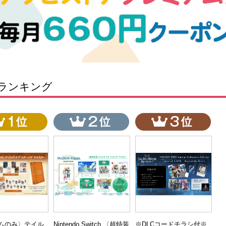
ランキング
ムのみ〉テイル
Nintendo Switch 〈超特装
※DLCコードチラシ付※