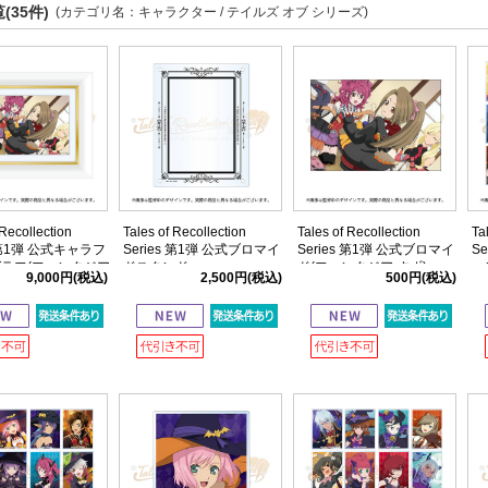
(35件)
(カテゴリ名：キャラクター / テイルズ オブ シリーズ)
 Recollection
Tales of Recollection
Tales of Recollection
Ta
s 第1弾 公式キャラフ
Series 第1弾 公式ブロマイ
Series 第1弾 公式ブロマイ
S
ラフ(ファンタジア
ドスタンド
ド(ファンタジア すず)
ィ
9,000円
(税込)
2,500円
(税込)
500円
(税込)
ッ