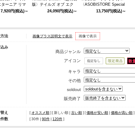
エターニア リマ
版〉テイルズ オブ エク
〈ASOBISTORE Special
アイテムのみ
シリア リマスター 超特
Collector's Edition〉Tales
7,920円
(税込)～
24,090円
(税込)～
13,750円
(税込)～
装版（Nintendo Switch）
of ARISE - Beyond the D
awn 超特装版（コ―ドチ
ラシ）
示方法
画像プラス説明文で表示
画像で表示
り込み
商品ジャンル
アイコン
キャラ
その他
soldout
販売終了
び替え
[
オススメ順
] [ 新しい順 |
古い順
] [
価格が安い順
|
価格が高い順
]
示件数
[ 
30件
 | 
90件
 | 
120件
 ]