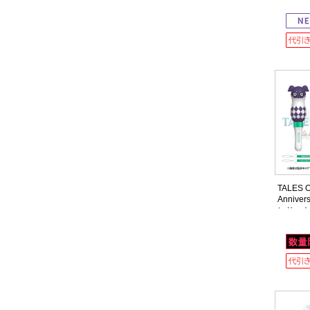
A【全1
TALES O
Anniver
ンサー