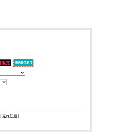
 [
売れ筋順
]