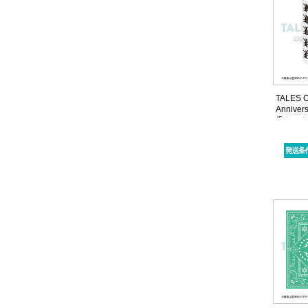
TALES O
Anniver
呑セッ