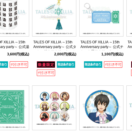
F XILLIA ～15th
TALES OF XILLIA ～15th
TALES OF XILLIA ～15th
TA
sary party～ 公式湯
Anniversary party～ 公式タ
Anniversary party～ 公式チ
An
ト
ッセル付きアクリルキーホ
ケット風アクリルキーホル
ロ
3,600円
(税込)
2,000円
(税込)
1,100円
(税込)
ルダー
ダー(エクシリア ジュード)