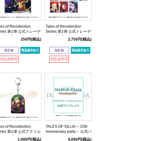
les of Recollection
Tales of Recollection
eries 第1弾 公式トレーデ
Series 第1弾 公式トレーデ
ングイラストカード
ィングイラストカード Aセ
250円
(税込)
2,750円
(税込)
【全9種】
ット
les of Recollection
TALES OF XILLIA ～15th
eries 第1弾 公式アクリル
Anniversary party～ 公式パ
ーホルダー(ファンタジア
ンフレット
1,000円
(税込)
4,000円
(税込)