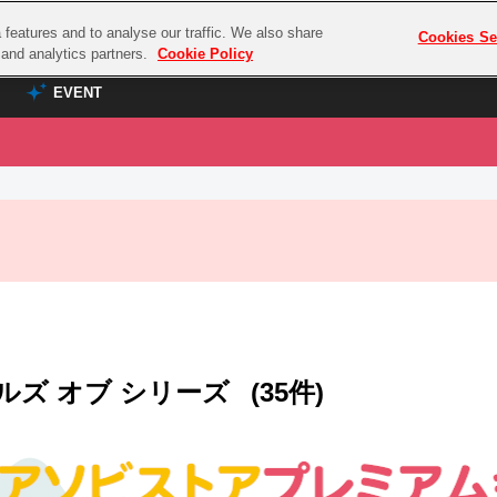
features and to analyse our traffic. We also share
プレミアム会員と
Cookies Se
g and analytics partners.
Cookie Policy
EVENT
EVENT
ラブライブ！シリーズ
プレミアム会員と
TOP
ASOBI TICKET
の達人
ラブライブ！
ラブライブ！サンシャイン‼
ASOBI STAGE
COMBAT
ラブライブ！虹ヶ咲学園スクールアイドル同好会
その他先行受付
クマン
ラブライブ！スーパースター!!
コクラシック
アイドリッシュセブン
ルズ オブ シリーズ
(35件)
ノオマジック
モフモフパレード
ダムシリーズ
ゴンボール