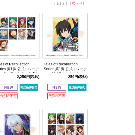
｜1｜
2
｜
［次へ⇒］
les of Recollection
Tales of Recollection
eries 第1弾 公式トレーデ
Series 第1弾 公式トレーデ
ングイラストカード Dセ
ィングイラストカード
2,250円
(税込)
250円
(税込)
ト
D【全9種】