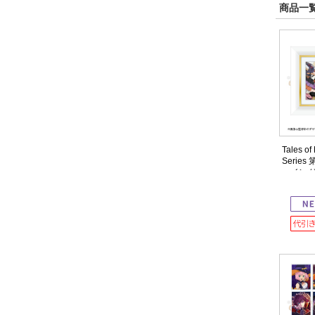
商品一覧
Tales of
Serie
ァイング
すず)