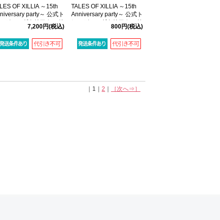
LES OF XILLIA ～15th
TALES OF XILLIA ～15th
niversary party～ 公式ト
Anniversary party～ 公式ト
ーディングクリアカード
レーディングクリアカード
7,200円
(税込)
800円
(税込)
ット
【全9種】
｜1｜
2
｜
［次へ⇒］