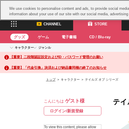
We use cookies to personalise content and ads, to provide social media 
information about your use of our site with our social media, advertisin
CHANNEL
STORE
グッズ
ゲーム
電子書籍
CD / Blu-ray
キャラクター
ジャンル
CHANNEL
STORE
【重要】二段階認証設定およびID・パスワード管理のお願い
アイドルマスターシリーズ
イベントグッズ
鉄拳
ASOBI CHANNEL TOP
ASOBI STORE 
トイ・ホビー
太鼓
アイドルマスター
【重要】「代金引換」決済および納品書同梱の終了のお知らせ
アイドルマスター シンデレラガールズ
グッズ
生活雑貨
ACE 
アイドルマスター ミリオンライブ！
トップ
> キャラクター > テイルズ オブ シリーズ
ゲーム
パッ
アイドルマスター SideM
アイドルマスター シャイニーカラーズ
ナム
電子書籍
学園アイドルマスター
テイ
ゲスト様
スサ
こんにちは
CD / Blu-ray
プロジェクトアイマス ヴイアライヴ
ガン
ログイン/新規登録
テイルズ オブ シリーズ
ドラ
電音部
To view this content, please allow