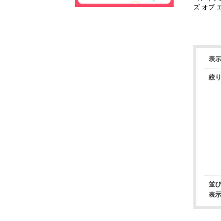
ズ オブ 
スター 
表
絞
並
表