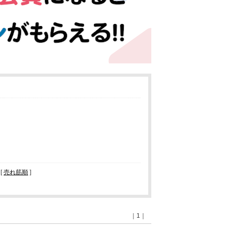
 [
売れ筋順
]
｜1｜