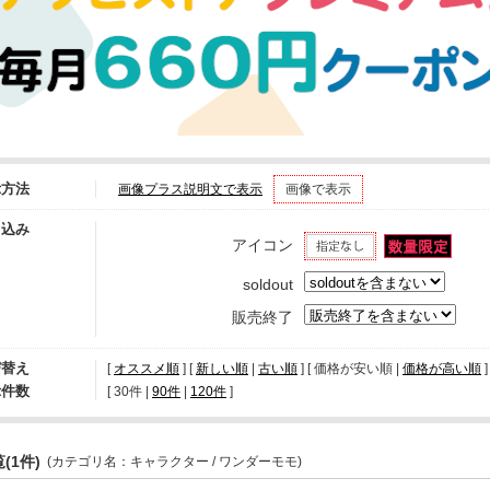
示方法
画像プラス説明文で表示
画像で表示
り込み
アイコン
soldout
販売終了
び替え
[
オススメ順
] [
新しい順
|
古い順
] [ 価格が安い順 |
価格が高い順
]
示件数
[ 
30件
 | 
90件
 | 
120件
 ]
(1件)
(カテゴリ名：キャラクター / ワンダーモモ)