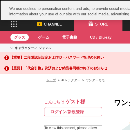
We use cookies to personalise content and ads, to provide social media 
information about your use of our site with our social media, advertisin
CHANNEL
STORE
グッズ
ゲーム
電子書籍
CD / Blu-ray
キャラクター
ジャンル
CHANNEL
STORE
【重要】二段階認証設定およびID・パスワード管理のお願い
アイドルマスターシリーズ
イベントグッズ
鉄拳
ASOBI CHANNEL TOP
ASOBI STORE 
トイ・ホビー
太鼓
アイドルマスター
【重要】「代金引換」決済および納品書同梱の終了のお知らせ
アイドルマスター シンデレラガールズ
グッズ
生活雑貨
ACE 
アイドルマスター ミリオンライブ！
トップ
> キャラクター > ワンダーモモ
ゲーム
パッ
アイドルマスター SideM
アイドルマスター シャイニーカラーズ
ナム
電子書籍
学園アイドルマスター
ワン
ゲスト様
スサ
こんにちは
CD / Blu-ray
プロジェクトアイマス ヴイアライヴ
ガン
ログイン/新規登録
テイルズ オブ シリーズ
ドラ
電音部
To view this content, please allow