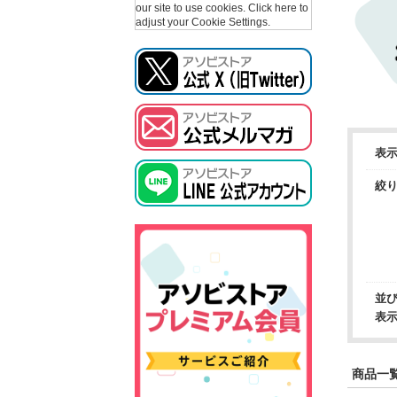
our site to use cookies.
Click here to
adjust your Cookie Settings.
表
絞
並
表
商品一覧