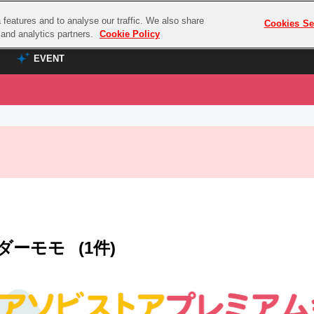
features and to analyse our traffic. We also share
プレミアム会員と
Cookies Se
g and analytics partners.
Cookie Policy
EVENT
EVENT
ラブライブ！シリーズ
プレミアム会員と
TOP
ASOBI TICKET
の達人
ラブライブ！
ラブライブ！サンシャイン‼
ASOBI STAGE
COMBAT
ラブライブ！虹ヶ咲学園スクールアイドル同好会
その他先行受付
クマン
ラブライブ！スーパースター!!
コクラシック
アイドリッシュセブン
ダーモモ
(1件)
ノオマジック
モフモフパレード
ダムシリーズ
ゴンボール