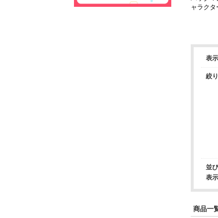
ャラクタ
トフィギュ
表
絞
並
表
商品一覧