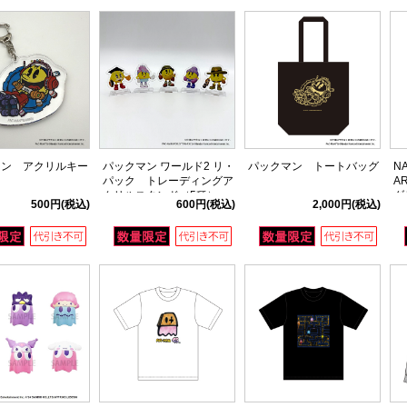
マン アクリルキー
パックマン ワールド2 リ・
パックマン トートバッグ
N
ー
パック トレーディングア
A
クリルスタンド（5種）
ダ
500円
(税込)
600円
(税込)
2,000円
(税込)
ッ