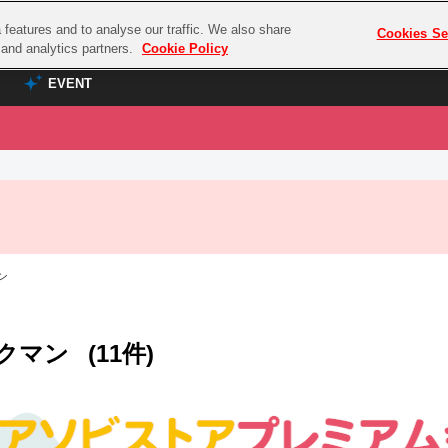
features and to analyse our traffic. We also share
プレミアム会員と
Cookies Se
g and analytics partners.
Cookie Policy
EVENT
EVENT
ラブライブ！シリーズ
プレミアム会員と
TOP
ASOBI TICKET
の達人
ラブライブ！
ラブライブ！サンシャイン‼
ASOBI STAGE
COMBAT
ラブライブ！虹ヶ咲学園スクールアイドル同好会
ン
その他先行受付
クマン
ラブライブ！スーパースター!!
コクラシック
アイドリッシュセブン
クマン
(11件)
ノオマジック
モフモフパレード
ダムシリーズ
ゴンボール