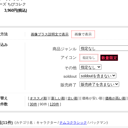
ーズ ちびコレク
アVol.2
3,960円
(税込)
示方法
画像プラス説明文で表示
画像で表示
り込み
商品ジャンル
アイコン
その他
soldout
販売終了
び替え
[
オススメ順
] [
新しい順
|
古い順
] [ 価格が安い順 |
価格が高い順
]
示件数
[ 
30件
 | 
90件
 | 
120件
 ]
(11件)
(カテゴリ名：キャラクター /
ナムコクラシック
/ パックマン)