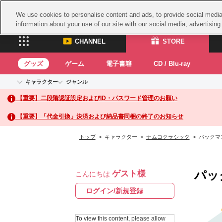
We use cookies to personalise content and ads, to provide social media 
information about your use of our site with our social media, advertisin
CHANNEL
STORE
グッズ
ゲーム
電子書籍
CD / Blu-ray
キャラクター
ジャンル
CHANNEL
STORE
【重要】二段階認証設定およびID・パスワード管理のお願い
アイドルマスターシリーズ
イベントグッズ
鉄拳
ASOBI CHANNEL TOP
ASOBI STORE 
トイ・ホビー
太鼓
アイドルマスター
【重要】「代金引換」決済および納品書同梱の終了のお知らせ
アイドルマスター シンデレラガールズ
グッズ
生活雑貨
ACE 
アイドルマスター ミリオンライブ！
トップ
> キャラクター >
ナムコクラシック
> パックマ
ゲーム
パッ
アイドルマスター SideM
アイドルマスター シャイニーカラーズ
ナム
電子書籍
学園アイドルマスター
パッ
ゲスト様
スサ
こんにちは
CD / Blu-ray
プロジェクトアイマス ヴイアライヴ
ガン
ログイン/新規登録
テイルズ オブ シリーズ
ドラ
電音部
To view this content, please allow